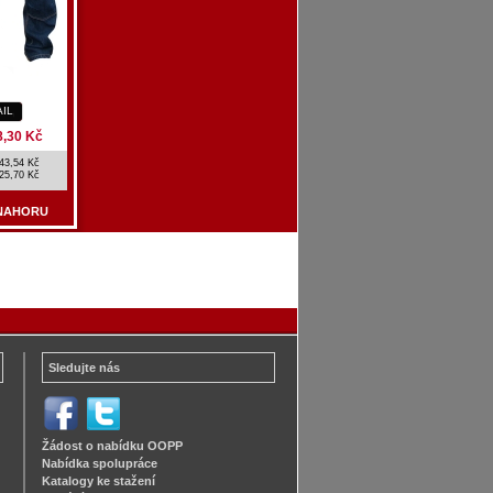
AIL
8,30 Kč
43,54 Kč
25,70 Kč
NAHORU
Sledujte nás
Žádost o nabídku OOPP
Nabídka spolupráce
Katalogy ke stažení