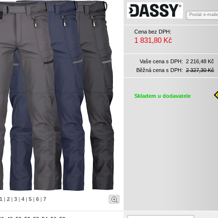
Poslat e-mail
Cena bez DPH:
1 831,80 Kč
Vaše cena s DPH:
2 216,48 Kč
Běžná cena s DPH:
2 327,30 Kč
Skladem u dodavatele
1
|
2
|
3
|
4
|
5
|
6
|
7