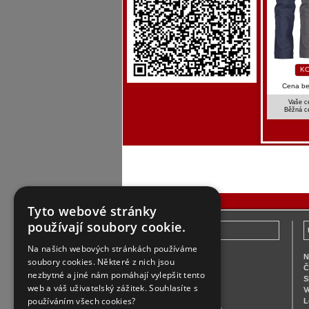
KO
Cena b
Vaše c
Běžná c
Tyto webové stránky
používají soubory cookie.
Zákaznický servis
Na našich webových stránkách používáme
Vše o nákupu
N
soubory cookies. Některé z nich jsou
Platba
Č
nezbytné a jiné nám pomáhají vylepšit tento
Doprava
S
web a váš uživatelský zážitek. Souhlasíte s
Obchodní podmínky
V
používáním všech cookies?
Náhradní plnění
L