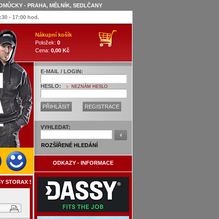
OMŮCKY - PRAHA, MĚLNÍK, SEDLČANY
:30 - 17:00 hod.
Nákupní košík
Položek:
0
Cena:
0,00 Kč
E-MAIL / LOGIN:
HESLO:
NEZNÁM HESLO
PŘIHLÁSIT
REGISTRACE
VYHLEDAT:
ROZŠÍŘENÉ HLEDÁNÍ
ODKAZY - INFORMACE
SY STORAX STRETCH - 210 - upravená délka