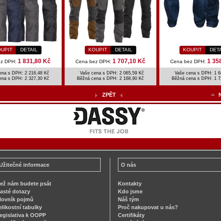
UPIT
DETAIL
KOUPIT
DETAIL
KOUPIT
DET
1 831,80 Kč
1 707,10 Kč
1 35
ez DPH:
Cena bez DPH:
Cena bez DPH:
ena s DPH: 2 216,48 Kč
Vaše cena s DPH: 2 065,59 Kč
Vaše cena s DPH: 1 6
ena s DPH:
2 327,30 Kč
Běžná cena s DPH:
2 168,90 Kč
Běžná cena s DPH:
1 7
ZPĚT
Užitečné informace
O nás
ež nám budete psát
Kontakty
asté dotazy
Kdo jsme
lovník pojmů
Náš tým
elikostní tabulky
Proč nakupovat u nás?
egislativa k OOPP
Certifikáty