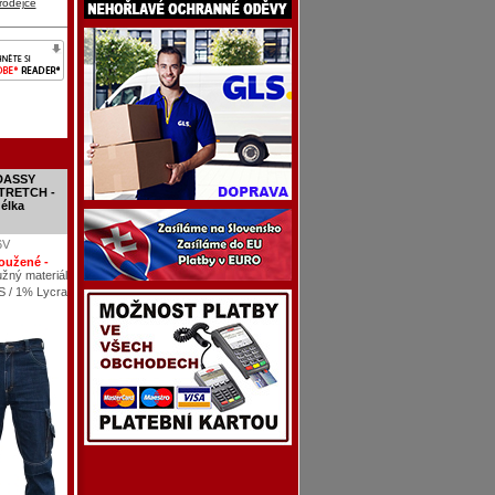
rodejce
 DASSY
TRETCH -
délka
6V
oužené -
užný materiál
S / 1% Lycra