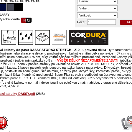
46, 48, 50, 52, 53, 54, 56, 58
DASSY
Vysoká kvalita
Počet:
KO
vé kalhoty do pasu DASSY STORAX STRETCH - 210 - upravená délka
- tyto stretchové 
dloužené nebo zkrácené délce, u prodloužených kalhot je vnitřní délka nohavice = 87 cm, u
vnitřní délka nohavice =75 cm, díky vnitřní záložce můžete prodloužené i zkrácené kalhoty ješ
prodloužit (odpáráním záložky) o 5 cm,
VÝBĚR DÉLKY NEZAPOMEŇTE ZADAT!
, tabulka 
 níže v PDF nebo v patičce stránky po kliknutí na odkaz VELIKOSTNÍ TABULKY, 2 přední ka
adní kapsx, 2 kapsy na stehnech, pouzdro na tužku, kapsa na pravítko, D-kroužek, bezpeč
ip, nastavitelná zadní guma, šité na míru, snížený pas, dvojité švy, kontrastní prošití, skryt
zip, hlavní látka: 4-směrný mechanický Super Flex stretch s voděodolnou úpravou, testováno 
 látkám podle OEKO-TEX Standard 100 (0910058/Centexbel), 62% polyamid/29% bavlna/9% 
2
m
, stejné kalhoty v normální délce jsou jinou položkou v naší nabídce, v upravené délce jsou
2,53,54,56,58.
stní tabulky-DASSY.pdf
(2MB)