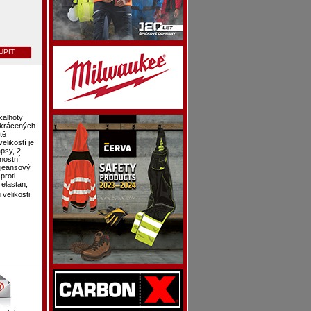
UPIT
kalhoty
 zkrácených
tě
velikostí je
psy, 2
nostní
ý jeansový
proti
elastan,
 velikosti