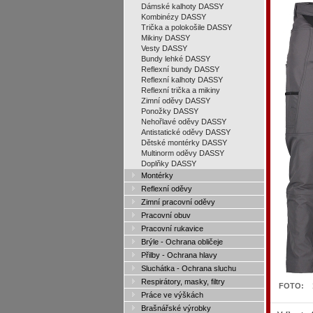
Dámské kalhoty DASSY
Kombinézy DASSY
Trička a polokošile DASSY
Mikiny DASSY
Vesty DASSY
Bundy lehké DASSY
Reflexní bundy DASSY
Reflexní kalhoty DASSY
Reflexní trička a mikiny
Zimní oděvy DASSY
Ponožky DASSY
Nehořlavé oděvy DASSY
Antistatické oděvy DASSY
Dětské montérky DASSY
Multinorm oděvy DASSY
Doplňky DASSY
Montérky
Reflexní oděvy
Zimní pracovní oděvy
Pracovní obuv
Pracovní rukavice
Brýle - Ochrana obličeje
Přilby - Ochrana hlavy
Sluchátka - Ochrana sluchu
Respirátory, masky, filtry
FOTO:
Práce ve výškách
Brašnářské výrobky