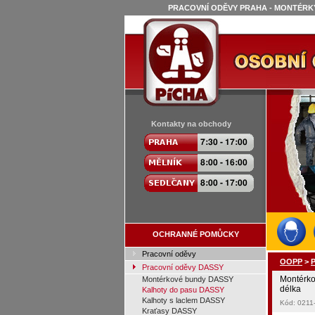
PRACOVNÍ ODĚVY PRAHA - MONTÉRKY
Kontakty na obchody
OCHRANNÉ POMŮCKY
Pracovní oděvy
OOPP
>
Pracovní oděvy DASSY
Montérk
Montérkové bundy DASSY
délka
Kalhoty do pasu DASSY
Kalhoty s laclem DASSY
Kód: 021
Kraťasy DASSY