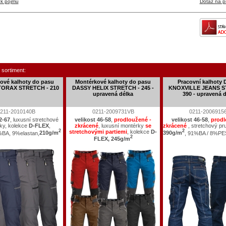
ík pojmů
Dotaz na p
 sortiment:
ové kalhoty do pasu
Montérkové kalhoty do pasu
Pracovní kalhoty
ORAX STRETCH - 210
DASSY HELIX STRETCH - 245 -
KNOXVILLE JEANS S
upravená délka
390 - upravená 
211-2010140B
0211-2009731VB
0211-2006915
2-67
, luxusní stretchové
velikost 46-58
,
prodloužené -
velikost 46-58
,
prodl
ky, kolekce
D-FLEX
,
zkrácené
, luxusní montérky
se
zkrácené
, stretchový pr
2
stretchovými partiemi
, kolekce
D-
2
BA, 9%elastan,
210g/m
390g/m
, 91%BA / 8%PE
2
FLEX, 245g/m