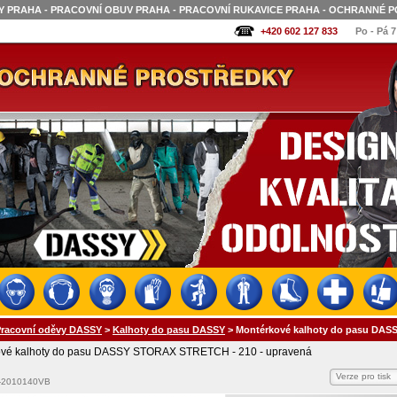
 PRAHA - PRACOVNÍ OBUV PRAHA - PRACOVNÍ RUKAVICE PRAHA - OCHRANNÉ P
+420 602 127 833
Po - Pá 7
Pracovní oděvy DASSY
>
Kalhoty do pasu DASSY
>
Montérkové kalhoty do pasu DAS
ové kalhoty do pasu DASSY STORAX STRETCH - 210 - upravená
Verze pro tisk
1-2010140VB