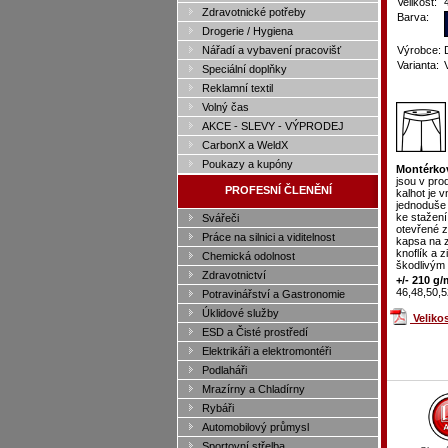
Velikost:
Zdravotnické potřeby
Barva:
Drogerie / Hygiena
Nářadí a vybavení pracovišť
Výrobce:
Varianta:
Speciální doplňky
Reklamní textil
Volný čas
AKCE - SLEVY - VÝPRODEJ
CarbonX a WeldX
Poukazy a kupóny
Montérko
jsou v pro
PROFESNÍ ČLENĚNÍ
kalhot je 
jednoduše 
ke stažení
Svářeči
otevřené z
Práce na silnici a viditelnost
kapsa na z
knoflík a 
Chemická odolnost
škodlivým
Zdravotnictví
+/- 210 g/
46,48,50,5
Potravinářství a Gastronomie
Úklidové služby
Veliko
ESD a Čisté prostředí
Elektrikáři a elektromontéři
Podlaháři
Mrazírny a Chladírny
Rybáři
Automobilový průmysl
Sportovní střelba