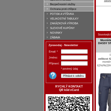
Slovn
Bezpečnostní služby
Ochrana proti chřipce
POTISK A VÝŠIVKA
VELIKOSTNÍ TABULKY
ZAKÁZKOVÁ VÝROBA
SLEVOVÉ KUPÓNY
NOVINKY
Související
ZÁBAVA
Montérk
DASSY ST
Zpravodaj - Newsletter
Email: *
0
Jméno:
velikost 4
montér
Příjmení:
62%PA/29%
* povinný údaj
RYCHLÝ KONTAKT
QR kód vCard