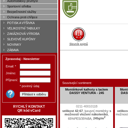
Automobilový průmysl
Sportovní střelba
Bezpečnostní služby
Ochrana proti chřipce
POTISK A VÝŠIVKA
VELIKOSTNÍ TABULKY
ZAKÁZKOVÁ VÝROBA
SLEVOVÉ KUPÓNY
Slovník pojmů
NOVINKY
ZÁBAVA
Zpravodaj - Newsletter
Email: *
Jméno:
Příjmení:
Související sortiment:
* povinný údaj
Montérkové kalhoty s laclem
Mont
DASSY VENTURA - 245
DASS
0211-4001011B
RYCHLÝ KONTAKT
QR kód vCard
velikost 42-67
, luxusní montérky
s
velikos
možností vložení nákoleníků
,
možnost
2
65%PES/35%BA,
245g/m