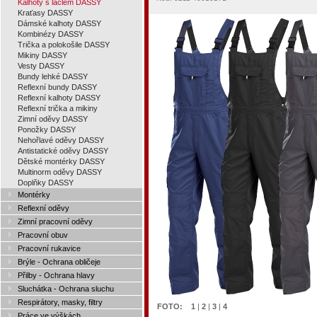
Kalhoty s laclem DASSY
Kraťasy DASSY
Dámské kalhoty DASSY
Kombinézy DASSY
Trička a polokošile DASSY
Mikiny DASSY
Vesty DASSY
Bundy lehké DASSY
Reflexní bundy DASSY
Reflexní kalhoty DASSY
Reflexní trička a mikiny
Zimní oděvy DASSY
Ponožky DASSY
Nehořlavé oděvy DASSY
Antistatické oděvy DASSY
Dětské montérky DASSY
Multinorm oděvy DASSY
Doplňky DASSY
Montérky
Reflexní oděvy
Zimní pracovní oděvy
Pracovní obuv
Pracovní rukavice
Brýle - Ochrana obličeje
Přilby - Ochrana hlavy
Sluchátka - Ochrana sluchu
Respirátory, masky, filtry
FOTO:
1
|
2
|
3
|
4
Práce ve výškách