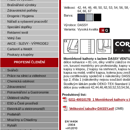
Brašnářské výrobky
Velikost:
42, 44, 46, 48, 50, 52, 53, 54, 56, 58,
Zdravotnické potřeby
64, 66, 67
Barva:
Drogerie / Hygiena
Nářadí a vybavení pracovišť
Výrobce:
DASSY
Speciální doplňky
Varianta:
Vysoká kvalita
Reklamní textil
Volný čas
AKCE - SLEVY - VÝPRODEJ
CarbonX a WeldX
Poukazy a kupóny
Montérkové kalhoty s laclem DASSY VENTUR
PROFESNÍ ČLENĚNÍ
délce nohavice = 81 cm, díky vnitřní záložce m
cm, luxusní montérky pro profesionály, kapsy 
kapsy s klopou, 2 kapsy na stehnech, kapsa na
Svářeči
kapsa na mobil, vnitřní kapsa, kolena jsou zes
Práce na silnici a viditelnost
jsou certifikovány společně s nákoleníky D
typ 2, třída 1 (nákoleníky nejsou součástí dodávk
Chemická odolnost
škodlivým látkám podle OEKO-TEX Standard 1
Zdravotnictví
délce jsou velikosti 42,44,46,48,50,52,53,54,56
Potravinářství a Gastronomie
Produktový list:
Úklidové služby
0211-4001017B_1 Montérkové kalhoty s 
ESD a Čisté prostředí
Velikostní tabulky-DASSY.pdf
(2MB)
Elektrikáři a elektromontéři
Podlaháři
Mrazírny a Chladírny
Rybáři