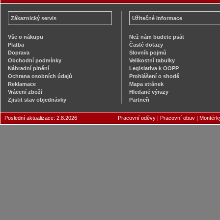
Zákaznický servis
Užitečné informace
Vše o nákupu
Než nám budete psát
Platba
Časté dotazy
Doprava
Slovník pojmů
Obchodní podmínky
Velikostní tabulky
Náhradní plnění
Legislativa k OOPP
Ochrana osobních údajů
Prohlášení o shodě
Reklamace
Mapa stránek
Vrácení zboží
Hledané výrazy
Zjistit stav objednávky
Partneři
Poslední aktualizace: 2.8.2026
Pracovní oděvy
|
Pracovní obuv
|
Montérk