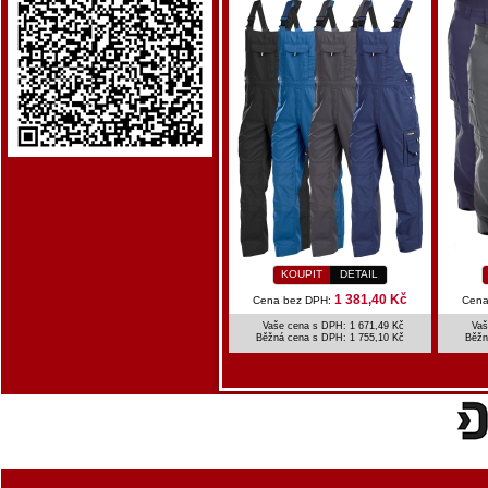
KOUPIT
DETAIL
1 381,40 Kč
Cena bez DPH:
Cena
Vaše cena s DPH: 1 671,49 Kč
Vaš
Běžná cena s DPH:
1 755,10 Kč
Běžn