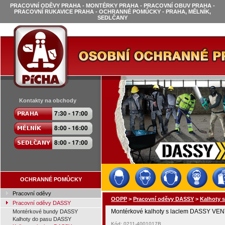
PRACOVNÍ ODĚVY PRAHA - MONTÉRKY PRAHA - PRACOVNÍ OBUV PRAHA -
PRACOVNÍ RUKAVICE PRAHA - OCHRANNÉ POMŮCKY - PRAHA, MĚLNÍK,
SEDLČANY
Kontakty na obchody
OCHRANNÉ POMŮCKY
Pracovní oděvy
OOPP
>
Pracovní oděvy DASSY
>
Kalhoty 
Pracovní oděvy DASSY
Montérkové kalhoty s laclem DASSY VEN
Montérkové bundy DASSY
Kalhoty do pasu DASSY
Kód: 0211-4001017B