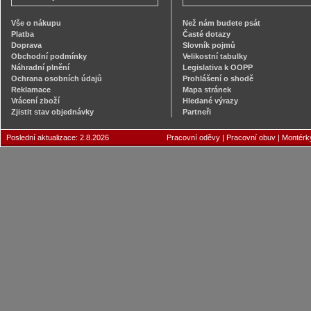
Vše o nákupu
Než nám budete psát
Platba
Časté dotazy
Doprava
Slovník pojmů
Obchodní podmínky
Velikostní tabulky
Náhradní plnění
Legislativa k OOPP
Ochrana osobních údajů
Prohlášení o shodě
Reklamace
Mapa stránek
Vrácení zboží
Hledané výrazy
Zjistit stav objednávky
Partneři
Poslední aktualizace: 2.8.2026
Pracovní oděvy
|
Pracovní obuv
|
Montérk