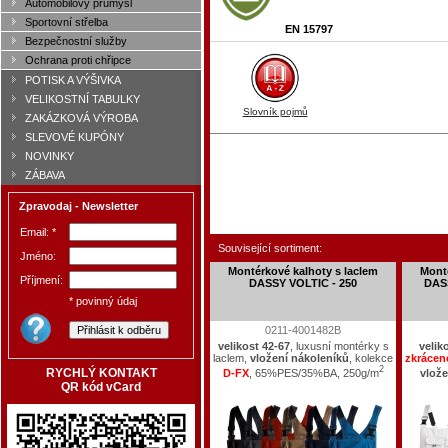
Automobilový průmysl
Sportovní střelba
EN 15797
Bezpečnostní služby
Ochrana proti chřipce
POTISK A VÝŠIVKA
VELIKOSTNÍ TABULKY
Slovník pojmů
ZAKÁZKOVÁ VÝROBA
SLEVOVÉ KUPÓNY
NOVINKY
ZÁBAVA
Zpravodaj - Newsletter
Email: *
Související sortiment:
Jméno:
Montérkové kalhoty s laclem
Monté
Příjmení:
DASSY VOLTIC - 250
DASS
* povinný údaj
0211-4001482B
velikost 42-67
, luxusní montérky s
velik
laclem,
vložení nákoleníků
, kolekce
zkrácen
2
RYCHLÝ KONTAKT
D-FX
, 65%PES/35%BA, 250g/m
vlože
QR kód vCard