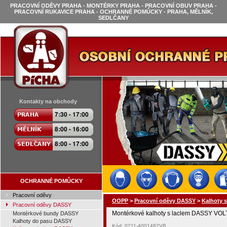
PRACOVNÍ ODĚVY PRAHA - MONTÉRKY PRAHA - PRACOVNÍ OBUV PRAHA -
PRACOVNÍ RUKAVICE PRAHA - OCHRANNÉ POMŮCKY - PRAHA, MĚLNÍK,
SEDLČANY
Kontakty na obchody
OCHRANNÉ POMŮCKY
Pracovní oděvy
OOPP
>
Pracovní oděvy DASSY
>
Kalhoty 
Pracovní oděvy DASSY
Montérkové kalhoty s laclem DASSY VOLT
Montérkové bundy DASSY
Kalhoty do pasu DASSY
Kód: 0211-4001482VB