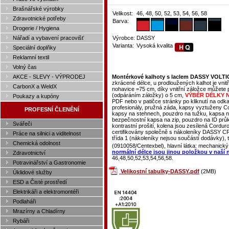
Brašnářské výrobky
Velikost:
46, 48, 50, 52, 53, 54, 56, 58
Zdravotnické potřeby
Barva:
Drogerie / Hygiena
Nářadí a vybavení pracovišť
Výrobce:
DASSY
Varianta:
Vysoká kvalita
Speciální doplňky
Reklamní textil
Volný čas
AKCE - SLEVY - VÝPRODEJ
Montérkové kalhoty s laclem DASSY VOLTIC 
zkrácené délce, u prodloužených kalhot je vnitř
CarbonX a WeldX
nohavice =75 cm, díky vnitřní záložce můžete p
(odpáráním záložky) o 5 cm,
VÝBĚR DÉLKY 
Poukazy a kupóny
PDF nebo v patičce stránky po kliknutí na od
profesionály, pružná záda, kapsy vyztuženy Co
PROFESNÍ ČLENĚNÍ
kapsy na stehnech, pouzdro na tužku, kapsa na
bezpečnostní kapsa na zip, pouzdro na ID průkaz,
Svářeči
kontrastní prošití, kolena jsou zesílená Cordur
certifikovány společně s nákoleníky DASSY C
Práce na silnici a viditelnost
třída 1 (nákoleníky nejsou součástí dodávky)
Chemická odolnost
(0910058/Centexbel), hlavní látka: mechanický
normální délce jsou jinou položkou v naší 
Zdravotnictví
46,48,50,52,53,54,56,58.
Potravinářství a Gastronomie
Velikostní tabulky-DASSY.pdf
(2MB)
Úklidové služby
ESD a Čisté prostředí
Elektrikáři a elektromontéři
Podlaháři
Mrazírny a Chladírny
Rybáři