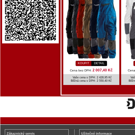
KOUPIT
DETAIL
2 007,40 Kč
Cena bez DPH:
Cena
Vaše cena s DPH: 2 428,95 Kč
Vaš
Běžná cena s DPH:
2 550,40 Kč
Běžn
Zákaznický servis
Užitečné informace