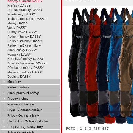
Kalhoty s laclem DASSY
Kraťasy DASSY
Dámské kalhoty DASSY
Kombinézy DASSY
Trička a polokošile DASSY
Mikiny DASSY
Vesty DASSY
Bundy lehké DASSY
Reflexní bundy DASSY
Reflexní kalhoty DASSY
Reflexní trička a mikiny
Zimní oděvy DASSY
Ponožky DASSY
Nehořlavé oděvy DASSY
Antistatické oděvy DASSY
Dětské montérky DASSY
Multinorm oděvy DASSY
Doplňky DASSY
Montérky
Reflexní oděvy
Zimní pracovní oděvy
Pracovní obuv
Pracovní rukavice
Brýle - Ochrana obličeje
Přilby - Ochrana hlavy
Sluchátka - Ochrana sluchu
Respirátory, masky, filtry
FOTO:
1
|
2
|
3
|
4
|
5
|
6
|
7
Práce ve výškách