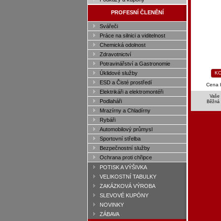
PROFESNÍ ČLENĚNÍ
Svářeči
Práce na silnici a viditelnost
Chemická odolnost
Zdravotnictví
Potravinářství a Gastronomie
Úklidové služby
KO
ESD a Čisté prostředí
Cena 
Elektrikáři a elektromontéři
Vaše 
Podlaháři
Běžná
Mrazírny a Chladírny
Rybáři
Automobilový průmysl
Sportovní střelba
Bezpečnostní služby
Ochrana proti chřipce
POTISK A VÝŠIVKA
VELIKOSTNÍ TABULKY
ZAKÁZKOVÁ VÝROBA
SLEVOVÉ KUPÓNY
NOVINKY
ZÁBAVA