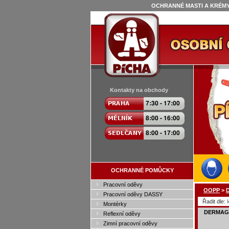
OCHRANNÉ MASTI A KRÉMY 
Kontakty na obchody
OCHRANNÉ POMŮCKY
Pracovní oděvy
OOPP
>
D
Pracovní oděvy DASSY
Řadit dle:
Montérky
DERMAGU
Reflexní oděvy
Zimní pracovní oděvy