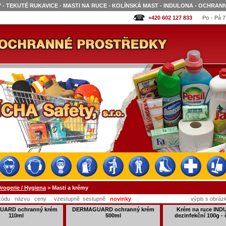
- TEKUTÉ RUKAVICE - MASTI NA RUCE - KOLÍNSKÁ MAST - INDULONA - OCHRA
+420 602 127 833
Po - Pá 7
rogerie / Hygiena
> Masti a krémy
kódu
názvu
ceny
vzestupně
sestupně
novinky
výpis s obráz
ARD ochranný krém
DERMAGUARD ochranný krém
Krém na ruce IN
110ml
500ml
dezinfekční 100g -