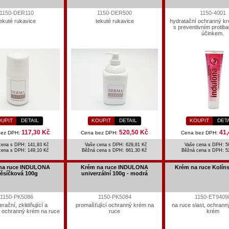
1150-DER110
1150-DER500
1150-4001
ekuté rukavice
tekuté rukavice
hydratační ochranný kr
s preventivním protiba
účinkem.
UPIT
DETAIL
KOUPIT
DETAIL
KOUPIT
DET
117,30 Kč
520,50 Kč
41,
bez DPH:
Cena bez DPH:
Cena bez DPH:
cena s DPH: 141,93 Kč
Vaše cena s DPH: 629,81 Kč
Vaše cena s DPH: 5
cena s DPH:
149,10 Kč
Běžná cena s DPH:
661,30 Kč
Běžná cena s DPH:
5
na ruce INDULONA
Krém na ruce INDULONA
Krém na ruce Kolín
ěsíčková 100g
univerzální 100g - modrá
1150-PK5086
1150-PK5084
1150-ET9409
rační, zklidňující a
promašťující ochranný krém na
na ruce slast, ochrann
í ochranný krém na ruce
ruce
krém