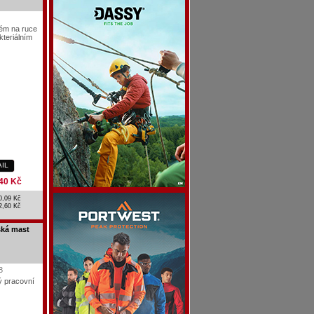
ém na ruce
kteriálním
AIL
40 Kč
0,09 Kč
2,60 Kč
ská mast
8
ý pracovní