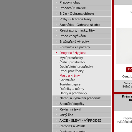
Pracovní obuv
Pracovní rukavice
t
Brýle - Ochrana obličeje
Přilby - Ochrana hlavy
Sluchátka - Ochrana sluchu
Respirátory, masky, filtry
Práce ve výškách
Brašnářské výrobky
Zdravotnické potřeby
Drogerie / Hygiena
Mycí prostředky
Čistící prostředky
Desinfekční prostředky
KO
Prací prostředky
Masti a krémy
Cena 
Chemikálie
Vaše 
Toaletní papíry
Běžná 
Ručníky a utěrky
Hadry a prachovky
Krém 
Nářadí a vybavení pracovišť
m
Speciální doplňky
Reklamní textil
Volný čas
regene
AKCE - SLEVY - VÝPRODEJ
zvláčňujíc
CarbonX a WeldX
Poukazy a kupóny