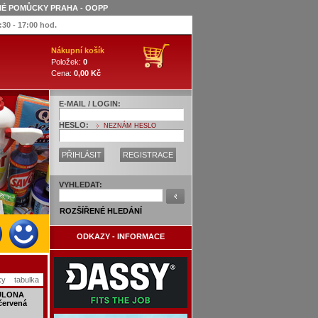
NNÉ POMŮCKY PRAHA - OOPP
:30 - 17:00 hod.
Nákupní košík
Položek:
0
Cena:
0,00 Kč
E-MAIL / LOGIN:
HESLO:
NEZNÁM HESLO
PŘIHLÁSIT
REGISTRACE
VYHLEDAT:
ROZŠÍŘENÉ HLEDÁNÍ
ODKAZY - INFORMACE
ky
tabulka
DULONA
 červená