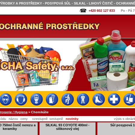
VÝROBKY A PROSTŘEDKY - POSYPOVÁ SŮL - SILKAL - LIHOVÝ ČISTIČ - OCHRAN
+420 602 127 833
Po - Pá 7
rogerie / Hygiena
> Chemikálie
kódu
názvu
ceny
vzestupně
sestupně
novinky
výpis s obráz
 750ml čistič nerezu a
SILKAL 93 COYOTE 400ml -
Sůl posypová 
keramiky
silikonový olej