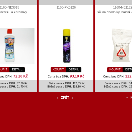
1160-NE3815
1160-PK0126
1160-NE112
č nerezu a keramiky
sůl na chodníky, balení v
UPIT
DETAIL
KOUPIT
DETAIL
KOUPIT
DET
72,20 Kč
93,10 Kč
122
bez DPH:
Cena bez DPH:
Cena bez DPH:
cena s DPH: 87,36 Kč
Vaše cena s DPH: 112,65 Kč
Vaše cena s DPH: 14
 cena s DPH:
91,70 Kč
Běžná cena s DPH:
118,30 Kč
Běžná cena s DPH:
15
ZPĚT