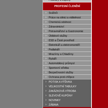
PROFESNÍ ČLENĚNÍ
Svářeči
Práce na silnici a viditelnost
Chemická odolnost
Zdravotnictví
Potravinářství a Gastronomie
Úklidové služby
ESD a Čisté prostředí
Elektrikáři a elektromontéři
Podlaháři
Mrazírny a Chladírny
Rybáři
Automobilový průmysl
Sportovní střelba
Bezpečnostní služby
Ochrana proti chřipce
POTISK A VÝŠIVKA
VELIKOSTNÍ TABULKY
ZAKÁZKOVÁ VÝROBA
SLEVOVÉ KUPÓNY
NOVINKY
ZÁBAVA