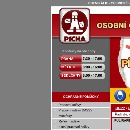
CHEMIKÁLIE - CHEMICKÉ 
Kontakty na obchody
OCHRANNÉ POMŮCKY
Pracovní oděvy
OOPP
>
D
Pracovní oděvy DASSY
Řadit dle:
Montérky
PULIRAPID
Reflexní oděvy
Zimní pracovní oděvy