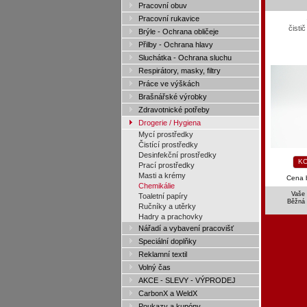
Pracovní obuv
Pracovní rukavice
čisti
Brýle - Ochrana obličeje
Přilby - Ochrana hlavy
Sluchátka - Ochrana sluchu
Respirátory, masky, filtry
Práce ve výškách
Brašnářské výrobky
Zdravotnické potřeby
Drogerie / Hygiena
Mycí prostředky
Čistící prostředky
Desinfekční prostředky
KO
Prací prostředky
Masti a krémy
Cena 
Chemikálie
Vaše 
Toaletní papíry
Běžná
Ručníky a utěrky
Hadry a prachovky
Nářadí a vybavení pracovišť
Speciální doplňky
Reklamní textil
Volný čas
AKCE - SLEVY - VÝPRODEJ
CarbonX a WeldX
Poukazy a kupóny