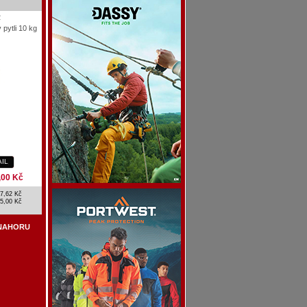
2
 pytli 10 kg
AIL
,00 Kč
7,62 Kč
5,00 Kč
NAHORU