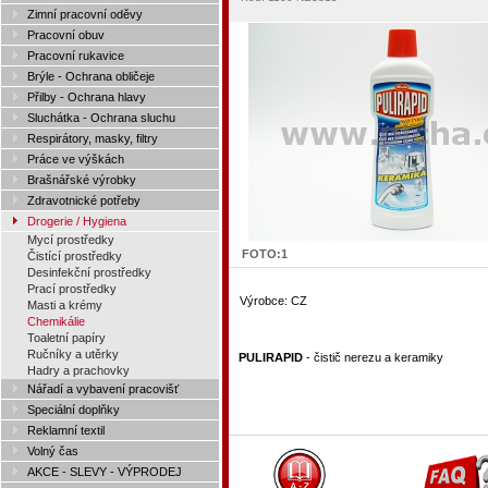
Zimní pracovní oděvy
Pracovní obuv
Pracovní rukavice
Brýle - Ochrana obličeje
Přilby - Ochrana hlavy
Sluchátka - Ochrana sluchu
Respirátory, masky, filtry
Práce ve výškách
Brašnářské výrobky
Zdravotnické potřeby
Drogerie / Hygiena
Mycí prostředky
FOTO:
1
Čistící prostředky
Desinfekční prostředky
Prací prostředky
Výrobce:
CZ
Masti a krémy
Chemikálie
Toaletní papíry
Ručníky a utěrky
PULIRAPID
- čistič nerezu a keramiky
Hadry a prachovky
Nářadí a vybavení pracovišť
Speciální doplňky
Reklamní textil
Volný čas
AKCE - SLEVY - VÝPRODEJ