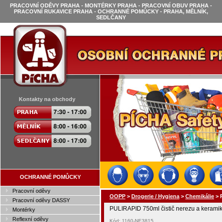
PRACOVNÍ ODĚVY PRAHA - MONTÉRKY PRAHA - PRACOVNÍ OBUV PRAHA -
PRACOVNÍ RUKAVICE PRAHA - OCHRANNÉ POMŮCKY - PRAHA, MĚLNÍK,
SEDLČANY
Kontakty na obchody
OCHRANNÉ POMŮCKY
Pracovní oděvy
OOPP
>
Drogerie / Hygiena
>
Chemikálie
>
Pracovní oděvy DASSY
PULIRAPID 750ml čistič nerezu a kerami
Montérky
Reflexní oděvy
Kód: 1160-NE3815