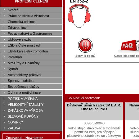
PROFESNÍ ČLENĚNÍ
Svářeči
Práce na silnici a viditelnost
Chemická odolnost
Zdravotnictví
Potravinářství a Gastronomie
Úklidové služby
ESD a Čisté prostředí
Elektrikáři a elektromontéři
Slovník pojmů
Často kladené d
Podlaháři
Mrazírny a Chladírny
Rybáři
Automobilový průmysl
Sportovní střelba
Bezpečnostní služby
Ochrana proti chřipce
Související sortiment:
POTISK A VÝŠIVKA
VELIKOSTNÍ TABULKY
Dávkovač ušních zátek 3M E.A.R.
Náhra
One touch PRO
E
ZAKÁZKOVÁ VÝROBA
SLEVOVÉ KUPÓNY
NOVINKY
0690-3M0048
ZÁBAVA
volně stojící dávkovač s možností
velko
upevnit na zeď, pro připojení
sluch
plastového zásobníku se zátkovými
zás
Zpravodaj - Newsletter