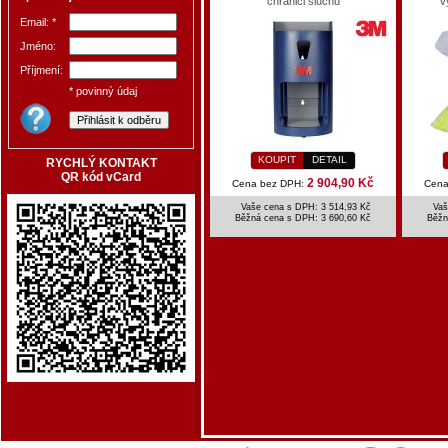
chrániči sluchu
v
Email: *
Jméno:
Příjmení:
* povinný údaj
KOUPIT
DETAIL
RYCHLÝ KONTAKT
QR kód vCard
2 904,90 Kč
Cena bez DPH:
Cena
Vaše cena s DPH: 3 514,93 Kč
Vaš
Běžná cena s DPH:
3 690,60 Kč
Běžn