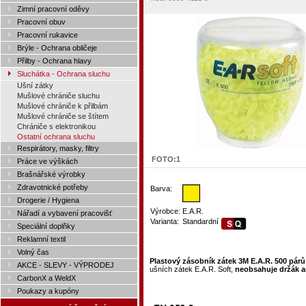
Zimní pracovní oděvy
Pracovní obuv
Pracovní rukavice
Brýle - Ochrana obličeje
Přilby - Ochrana hlavy
Sluchátka - Ochrana sluchu
Ušní zátky
Mušlové chrániče sluchu
Mušlové chrániče k přilbám
Mušlové chrániče se štítem
Chrániče s elektronikou
Ostatní ochrana sluchu
Respirátory, masky, filtry
FOTO:
1
Práce ve výškách
Brašnářské výrobky
Zdravotnické potřeby
Barva:
Drogerie / Hygiena
Výrobce:
E.A.R.
Nářadí a vybavení pracovišť
Varianta:
Standardní
Speciální doplňky
Reklamní textil
Volný čas
Plastový zásobník zátek 3M E.A.R. 500 párů
AKCE - SLEVY - VÝPRODEJ
ušních zátek E.A.R. Soft,
neobsahuje držák a
CarbonX a WeldX
Poukazy a kupóny