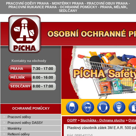
PRACOVNÍ ODĚVY PRAHA - MONTÉRKY PRAHA - PRACOVNÍ OBUV PRAHA -
PRACOVNÍ RUKAVICE PRAHA - OCHRANNÉ POMŮCKY - PRAHA, MĚLNÍK,
SEDLČANY
Kontakty na obchody
OCHRANNÉ POMŮCKY
Pracovní oděvy
OOPP
>
Sluchátka - Ochrana sluchu
>
Osta
Pracovní oděvy DASSY
Plastový zásobník zátek 3M E.A.R. 500 p
Montérky
Reflexní oděvy
Kód: 0690-4112-0