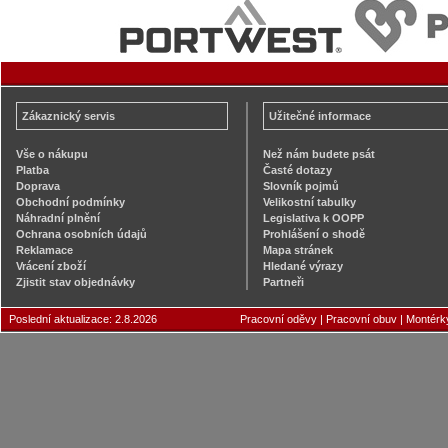
Zákaznický servis
Užitečné informace
Vše o nákupu
Než nám budete psát
Platba
Časté dotazy
Doprava
Slovník pojmů
Obchodní podmínky
Velikostní tabulky
Náhradní plnění
Legislativa k OOPP
Ochrana osobních údajů
Prohlášení o shodě
Reklamace
Mapa stránek
Vrácení zboží
Hledané výrazy
Zjistit stav objednávky
Partneři
Poslední aktualizace: 2.8.2026
Pracovní oděvy
|
Pracovní obuv
|
Montérk