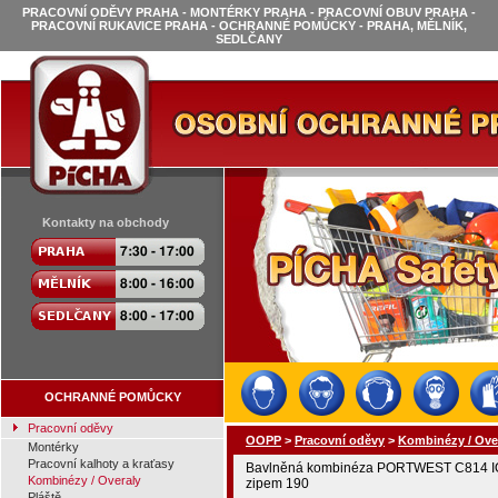
PRACOVNÍ ODĚVY PRAHA - MONTÉRKY PRAHA - PRACOVNÍ OBUV PRAHA -
PRACOVNÍ RUKAVICE PRAHA - OCHRANNÉ POMŮCKY - PRAHA, MĚLNÍK,
SEDLČANY
Kontakty na obchody
OCHRANNÉ POMŮCKY
Pracovní oděvy
OOPP
>
Pracovní oděvy
>
Kombinézy / Ove
Montérky
Pracovní kalhoty a kraťasy
Bavlněná kombinéza PORTWEST C814 ION
Kombinézy / Overaly
zipem 190
Pláště