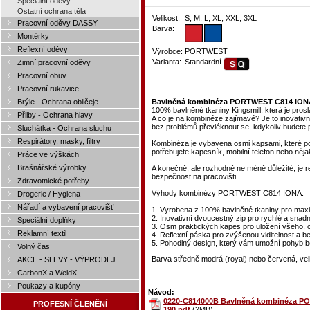
Speciální oděvy
Ostatní ochrana těla
Velikost:
S, M, L, XL, XXL, 3XL
Pracovní oděvy DASSY
Barva:
Montérky
Reflexní oděvy
Výrobce:
PORTWEST
Varianta:
Standardní
Zimní pracovní oděvy
Pracovní obuv
Pracovní rukavice
Brýle - Ochrana obličeje
Bavlněná kombinéza PORTWEST C814 IONA 
100% bavlněné tkaniny Kingsmill, která je prosl
Přilby - Ochrana hlavy
A co je na kombinéze zajímavé? Je to inovativ
bez problémů převléknout se, kdykoliv budete 
Sluchátka - Ochrana sluchu
Respirátory, masky, filtry
Kombinéza je vybavena osmi kapsami, které pos
potřebujete kapesník, mobilní telefon nebo něj
Práce ve výškách
Brašnářské výrobky
A konečně, ale rozhodně ne méně důležité, je r
bezpečnost na pracovišti.
Zdravotnické potřeby
Výhody kombinézy PORTWEST C814 IONA:
Drogerie / Hygiena
Nářadí a vybavení pracovišť
1. Vyrobena z 100% bavlněné tkaniny pro maxim
2. Inovativní dvoucestný zip pro rychlé a snad
Speciální doplňky
3. Osm praktických kapes pro uložení všeho, 
Reklamní textil
4. Reflexní páska pro zvýšenou viditelnost a b
5. Pohodlný design, který vám umožní pohyb 
Volný čas
Barva středně modrá (royal) nebo červená, vel
AKCE - SLEVY - VÝPRODEJ
CarbonX a WeldX
Poukazy a kupóny
Návod:
0220-C814000B Bavlněná kombinéza PO
PROFESNÍ ČLENĚNÍ
190.pdf
(2MB)