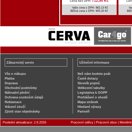
712,50 Kč
Cena bez DPH:
Cen
Vaše cena s DPH: 862,13 Kč
Va
Běžná cena s DPH:
905,20 Kč
Běž
Zákaznický servis
Užitečné informace
Vše o nákupu
Než nám budete psát
Platba
Časté dotazy
Doprava
Slovník pojmů
Obchodní podmínky
Velikostní tabulky
Náhradní plnění
Legislativa k OOPP
Ochrana osobních údajů
Prohlášení o shodě
Reklamace
Mapa stránek
Vrácení zboží
Hledané výrazy
Zjistit stav objednávky
Partneři
Poslední aktualizace: 2.8.2026
Pracovní oděvy
|
Pracovní obuv
|
Montérk