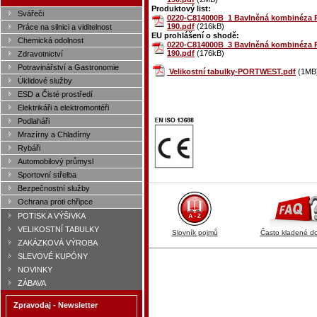
Produktový list:
Svářeči
0220-C814000B_1 Bavlněná kombinéza 
190.pdf
(216kB)
Práce na silnici a viditelnost
EU prohlášení o shodě:
Chemická odolnost
0220-C814000B_3 Bavlněná kombinéza 
190.pdf
(176kB)
Zdravotnictví
Potravinářství a Gastronomie
Velikostní tabulky-PORTWEST.pdf
(1MB
Úklidové služby
ESD a Čisté prostředí
Elektrikáři a elektromontéři
Podlaháři
Mrazírny a Chladírny
Rybáři
Automobilový průmysl
Sportovní střelba
Bezpečnostní služby
Ochrana proti chřipce
POTISK A VÝŠIVKA
VELIKOSTNÍ TABULKY
Slovník pojmů
Často kladené d
ZAKÁZKOVÁ VÝROBA
SLEVOVÉ KUPÓNY
NOVINKY
ZÁBAVA
Zpravodaj - Newsletter