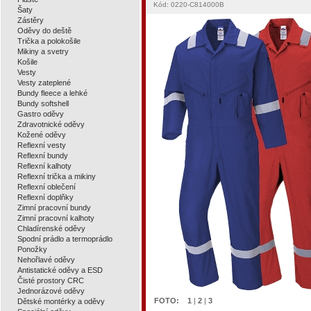
Kód: 0220-C814000B
Šaty
Zástěry
Oděvy do deště
Trička a polokošile
Mikiny a svetry
Košile
Vesty
Vesty zateplené
Bundy fleece a lehké
Bundy softshell
Gastro oděvy
Zdravotnické oděvy
Kožené oděvy
Reflexní vesty
Reflexní bundy
Reflexní kalhoty
Reflexní trička a mikiny
Reflexní oblečení
Reflexní doplňky
Zimní pracovní bundy
Zimní pracovní kalhoty
Chladírenské oděvy
Spodní prádlo a termoprádlo
Ponožky
Nehořlavé oděvy
Antistatické oděvy a ESD
Čisté prostory CRC
Jednorázové oděvy
FOTO:
1
|
2
|
3
Dětské montérky a oděvy