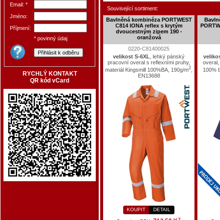
Email: *
Související sortiment:
Jméno:
Bavlněná kombinéza PORTWEST
Bavln
C814 IONA reflex s krytým
PORTWE
Příjmení:
dvoucestným zipem 190 -
oranžová
* povinný údaj
0220-C81400025
velikost S-6XL
, lehký pánský
veliko
pracovní overal s reflexními pruhy,
overal,
2
materiál Kingsmill 100%BA, 190g/m
,
100% b
RYCHLÝ KONTAKT
EN13688
QR kód vCard
KOUPIT
DETAIL