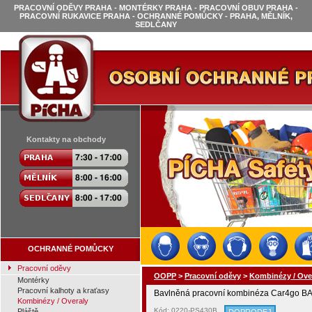
PRACOVNÍ ODĚVY PRAHA - MONTÉRKY PRAHA - PRACOVNÍ OBUV PRAHA -
PRACOVNÍ RUKAVICE PRAHA - OCHRANNÉ POMŮCKY - PRAHA, MĚLNÍK,
SEDLČANY
Kontakty na obchody
OCHRANNÉ POMŮCKY
Pracovní oděvy
OOPP
>
Pracovní oděvy
>
Kombinézy / Ove
Montérky
Pracovní kalhoty a kraťasy
Bavlněná pracovní kombinéza Car4go BA
Kombinézy / Overaly
Kód: 0220-PS430B
Pláště