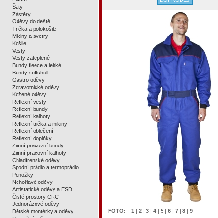
DOPRODEJ
Šaty
Zástěry
Oděvy do deště
Trička a polokošile
Mikiny a svetry
Košile
Vesty
Vesty zateplené
Bundy fleece a lehké
Bundy softshell
Gastro oděvy
Zdravotnické oděvy
Kožené oděvy
Reflexní vesty
Reflexní bundy
Reflexní kalhoty
Reflexní trička a mikiny
Reflexní oblečení
Reflexní doplňky
Zimní pracovní bundy
Zimní pracovní kalhoty
Chladírenské oděvy
Spodní prádlo a termoprádlo
Ponožky
Nehořlavé oděvy
Antistatické oděvy a ESD
Čisté prostory CRC
Jednorázové oděvy
FOTO:
1
|
2
|
3
|
4
|
5
|
6
|
7
|
8
|
9
Dětské montérky a oděvy