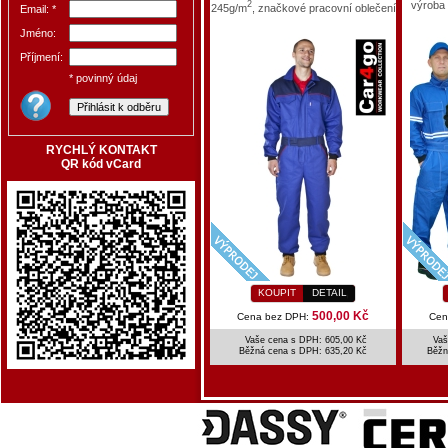
2
výroba 
245g/m
, značkové pracovní oblečení
Email: *
Jméno:
Příjmení:
* povinný údaj
RYCHLÝ KONTAKT
QR kód vCard
KOUPIT
DETAIL
500,00 Kč
Cena bez DPH:
Cen
Vaše cena s DPH: 605,00 Kč
Vaš
Běžná cena s DPH:
635,20 Kč
Běžn