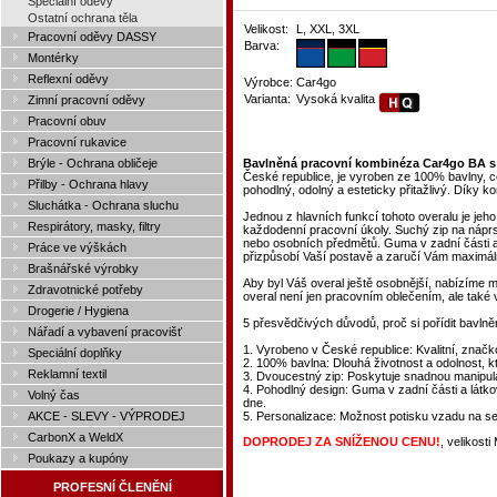
Speciální oděvy
Ostatní ochrana těla
Velikost:
L, XXL, 3XL
Pracovní oděvy DASSY
Barva:
Montérky
Reflexní oděvy
Výrobce:
Car4go
Varianta:
Vysoká kvalita
Zimní pracovní oděvy
Pracovní obuv
Pracovní rukavice
Brýle - Ochrana obličeje
Bavlněná pracovní kombinéza Car4go BA 
České republice, je vyroben ze 100% bavlny, co
Přilby - Ochrana hlavy
pohodlný, odolný a esteticky přitažlivý. Díky ko
Sluchátka - Ochrana sluchu
Jednou z hlavních funkcí tohoto overalu je jeh
Respirátory, masky, filtry
každodenní pracovní úkoly. Suchý zip na nápr
nebo osobních předmětů. Guma v zadní části a 
Práce ve výškách
přizpůsobí Vaší postavě a zaručí Vám maximál
Brašnářské výrobky
Aby byl Váš overal ještě osobnější, nabízíme
Zdravotnické potřeby
overal není jen pracovním oblečením, ale také 
Drogerie / Hygiena
5 přesvědčivých důvodů, proč si pořídit bavl
Nářadí a vybavení pracovišť
1. Vyrobeno v České republice: Kvalitní, značk
Speciální doplňky
2. 100% bavlna: Dlouhá životnost a odolnost, 
Reklamní textil
3. Dvoucestný zip: Poskytuje snadnou manipula
4. Pohodlný design: Guma v zadní části a látk
Volný čas
dne.
AKCE - SLEVY - VÝPRODEJ
5. Personalizace: Možnost potisku vzadu na se
CarbonX a WeldX
DOPRODEJ ZA SNÍŽENOU CENU!
, velikost
Poukazy a kupóny
PROFESNÍ ČLENĚNÍ