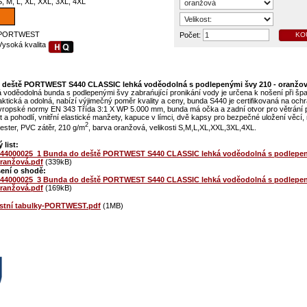
S, M, L, XL, XXL, 3XL, 4XL
PORTWEST
Počet:
KO
Vysoká kvalita
 deště PORTWEST S440 CLASSIC lehká voděodolná s podlepenými švy 210 - oranžo
 voděodolná bunda s podlepenými švy zabrańující pronikání vody je určena k nošení při šp
aktická a odolná, nabízí výjimečný poměr kvality a ceny, bunda S440 je certifikovaná na ochr
evropské normy EN 343 Třída 3:1 X WP 5.000 mm, bunda má očka a zadní otvor pro větrání p
 a pohodlí, vnitřní elastické manžety, kapuce v límci, dvě kapsy pro bezpečné uložení věcí, 
2
ster, PVC zátěr, 210 g/m
, barva oranžová, velikosti S,M,L,XL,XXL,3XL,4XL.
 list:
S44000025_1 Bunda do deště PORTWEST S440 CLASSIC lehká voděodolná s podlepe
oranžová.pdf
(339kB)
ení o shodě:
S44000025_3 Bunda do deště PORTWEST S440 CLASSIC lehká voděodolná s podlepe
oranžová.pdf
(169kB)
ostní tabulky-PORTWEST.pdf
(1MB)