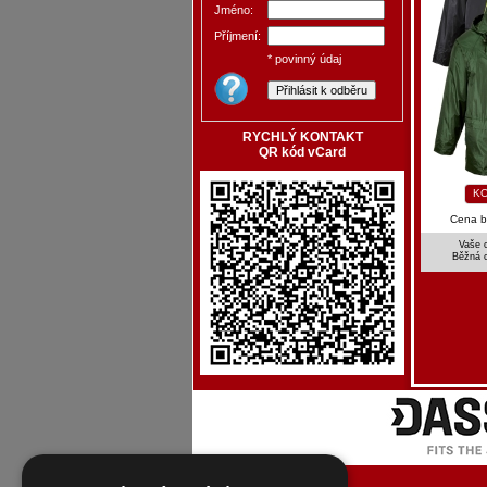
Jméno:
Příjmení:
* povinný údaj
RYCHLÝ KONTAKT
QR kód vCard
KO
Cena 
Vaše 
Běžná 