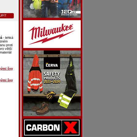
UPIT
vá
- lehká
atném
anu proti
ro větší
materiál
nými švy
nými švy