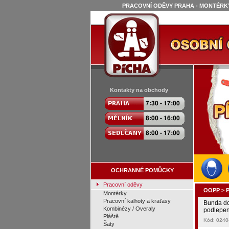
PRACOVNÍ ODĚVY PRAHA - MONTÉRKY
Kontakty na obchody
OCHRANNÉ POMŮCKY
Pracovní oděvy
OOPP
>
P
Montérky
Pracovní kalhoty a kraťasy
Bunda d
Kombinézy / Overaly
podlepen
Pláště
Kód: 024
Šaty