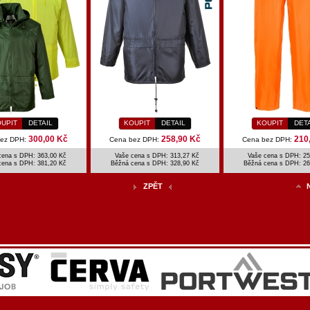
UPIT
DETAIL
KOUPIT
DETAIL
KOUPIT
DET
300,00 Kč
258,90 Kč
210
bez DPH:
Cena bez DPH:
Cena bez DPH:
cena s DPH: 363,00 Kč
Vaše cena s DPH: 313,27 Kč
Vaše cena s DPH: 25
cena s DPH:
381,20 Kč
Běžná cena s DPH:
328,90 Kč
Běžná cena s DPH:
26
ZPĚT