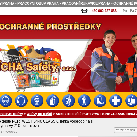
 PRAHA - PRACOVNÍ OBUV PRAHA - PRACOVNÍ RUKAVICE PRAHA - OCHRANNÉ P
+420 602 127 833
Po - Pá 7
racovní oděvy
>
Oděvy do deště
>
Bunda do deště PORTWEST S440 CLASSIC lehká vo
o deště PORTWEST S440 CLASSIC lehká voděodolná s
ými švy 210 - oranžová
Verze pro tisk
0-S44000025