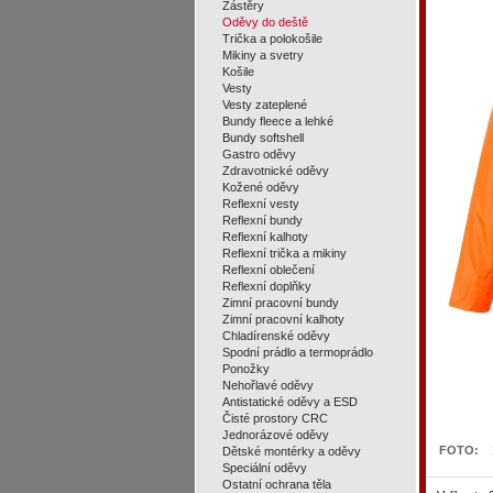
Zástěry
Oděvy do deště
Trička a polokošile
Mikiny a svetry
Košile
Vesty
Vesty zateplené
Bundy fleece a lehké
Bundy softshell
Gastro oděvy
Zdravotnické oděvy
Kožené oděvy
Reflexní vesty
Reflexní bundy
Reflexní kalhoty
Reflexní trička a mikiny
Reflexní oblečení
Reflexní doplňky
Zimní pracovní bundy
Zimní pracovní kalhoty
Chladírenské oděvy
Spodní prádlo a termoprádlo
Ponožky
Nehořlavé oděvy
Antistatické oděvy a ESD
Čisté prostory CRC
Jednorázové oděvy
FOTO:
Dětské montérky a oděvy
Speciální oděvy
Ostatní ochrana těla