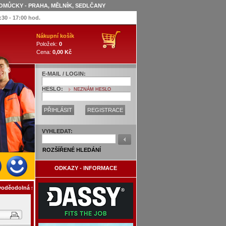
OMŮCKY - PRAHA, MĚLNÍK, SEDLČANY
:30 - 17:00 hod.
Nákupní košík
Položek:
0
Cena:
0,00 Kč
E-MAIL / LOGIN:
HESLO:
NEZNÁM HESLO
PŘIHLÁSIT
REGISTRACE
VYHLEDAT:
ROZŠÍŘENÉ HLEDÁNÍ
ODKAZY - INFORMACE
děodolná s podlepenými švy 210 - oranžová