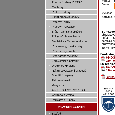
Velikost:
Pracovní oděvy DASSY
Barva:
Montérky
Reflexní oděvy
Výrobce:
Varianta:
Zimní pracovní oděvy
Pracovní obuv
Pracovní rukavice
Brýle - Ochrana obličeje
Bunda do
převleková
Přilby - Ochrana hlavy
počasí, pr
dešti dle 
Sluchátka - Ochrana sluchu
prodyšnost
Respirátory, masky, filtry
100% Polye
Práce ve výškách
Produktový
Brašnářské výrobky
0240-
210 - 
Zdravotnické potřeby
EU prohláš
Drogerie / Hygiena
0240-
210 - 
Nářadí a vybavení pracovišť
Speciální doplňky
Velik
Reklamní textil
Volný čas
AKCE - SLEVY - VÝPRODEJ
CarbonX a WeldX
Poukazy a kupóny
PROFESNÍ ČLENĚNÍ
Svářeči