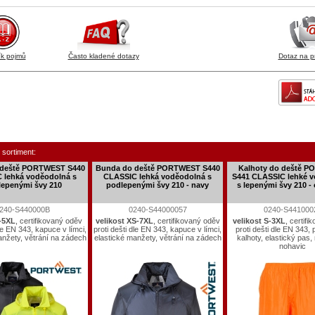
ík pojmů
Často kladené dotazy
Dotaz na p
 sortiment:
 deště PORTWEST S440
Bunda do deště PORTWEST S440
Kalhoty do deště 
 lehká voděodolná s
CLASSIC lehká voděodolná s
S441 CLASSIC lehké 
epenými švy 210
podlepenými švy 210 - navy
s lepenými švy 210 -
240-S440000B
0240-S44000057
0240-S441000
S-5XL
, certifikovaný oděv
velikost XS-7XL
, certifikovaný oděv
velikost S-3XL
, certif
dle EN 343, kapuce v límci,
proti dešti dle EN 343, kapuce v límci,
proti dešti dle EN 343,
anžety, větrání na zádech
elastické manžety, větrání na zádech
kalhoty, elastický pas,
nohavic