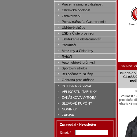
Práce na silnici a viditelnost
Chemická odolnost
Zdravotnictví
Potravinářství a Gastronomie
Slovn
Úklidové služby
ESD a Čisté prostředí
Elektrikáři a elektromontéři
Podlaháři
Mrazírny a Chladírny
Rybáři
Automobilový průmysl
Související
Sportovní střelba
Bunda do
Bezpečnostní služby
CLASSIC
Ochrana proti chřipce
podl
POTISK A VÝŠIVKA
0
VELIKOSTNÍ TABULKY
velikost 
ZAKÁZKOVÁ VÝROBA
proti dešti 
elastické m
SLEVOVÉ KUPÓNY
NOVINKY
ZÁBAVA
Zpravodaj - Newsletter
Email: *