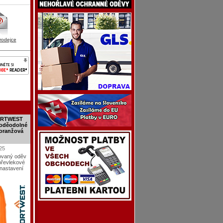
rodejce
PORTWEST
voděodolné
 oranžová
25
ikovaný oděv
 převlekové
 nastavení