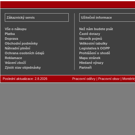
Zákaznický servis
Užitečné informace
Vše o nákupu
Než nám budete psát
Platba
Časté dotazy
Doprava
Slovník pojmů
Obchodní podmínky
Velikostní tabulky
Náhradní plnění
Legislativa k OOPP
Ochrana osobních údajů
Prohlášení o shodě
Reklamace
Mapa stránek
Vrácení zboží
Hledané výrazy
Zjistit stav objednávky
Partneři
Poslední aktualizace: 2.8.2026
Pracovní oděvy
|
Pracovní obuv
|
Montérk