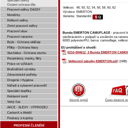
Speciální oděvy
Ostatní ochrana těla
Velikost:
48, 50, 52, 54, 56, 58, 60, 62
Pracovní oděvy DASSY
Výrobce:
EMERTON
Montérky
Varianta:
Standardní
Reflexní oděvy
Zimní pracovní oděvy
Pracovní obuv
Bunda EMERTON CAMUFLAGE
- pracovní 
Pracovní rukavice
odvětráváním v podpaží a zesílením na ramen
600D polyester/PU, barva: camouflage, velikost
Brýle - Ochrana obličeje
EU prohlášení o shodě:
Přilby - Ochrana hlavy
0210-004612_3 Bunda EMERTON CAMO
Sluchátka - Ochrana sluchu
Respirátory, masky, filtry
Velikostní tabulky-EMERTON.pdf
(1MB)
Práce ve výškách
Brašnářské výrobky
Zdravotnické potřeby
Drogerie / Hygiena
Nářadí a vybavení pracovišť
Speciální doplňky
Reklamní textil
Slovník pojmů
Často kladené d
Volný čas
AKCE - SLEVY - VÝPRODEJ
CarbonX a WeldX
Poukazy a kupóny
PROFESNÍ ČLENĚNÍ