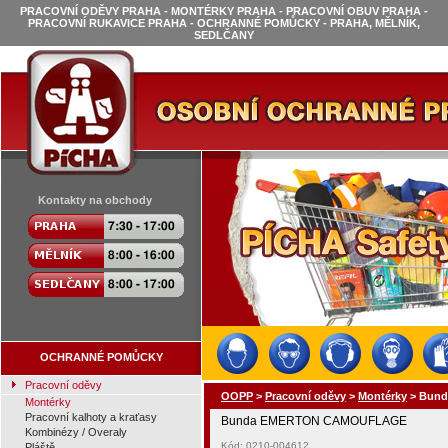
PRACOVNÍ ODĚVY PRAHA - MONTÉRKY PRAHA - PRACOVNÍ OBUV PRAHA -
PRACOVNÍ RUKAVICE PRAHA - OCHRANNÉ POMŮCKY - PRAHA, MĚLNÍK,
SEDLČANY
Kontakty na obchody
OCHRANNÉ POMŮCKY
Pracovní oděvy
OOPP
>
Pracovní oděvy
>
Montérky
>
Bun
Montérky
Pracovní kalhoty a kraťasy
Bunda EMERTON CAMOUFLAGE
Kombinézy / Overaly
Kód: 0210-004612
Pláště