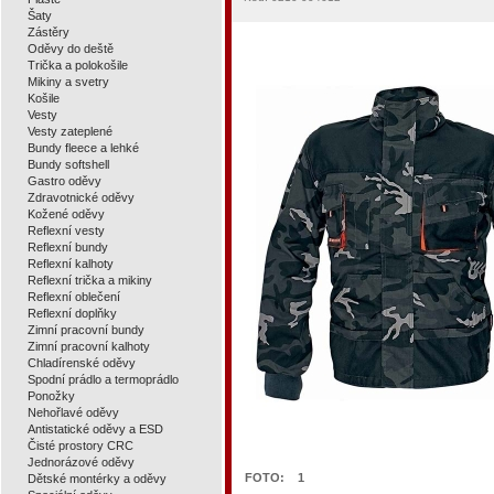
Šaty
Zástěry
Oděvy do deště
Trička a polokošile
Mikiny a svetry
Košile
Vesty
Vesty zateplené
Bundy fleece a lehké
Bundy softshell
Gastro oděvy
Zdravotnické oděvy
Kožené oděvy
Reflexní vesty
Reflexní bundy
Reflexní kalhoty
Reflexní trička a mikiny
Reflexní oblečení
Reflexní doplňky
Zimní pracovní bundy
Zimní pracovní kalhoty
Chladírenské oděvy
Spodní prádlo a termoprádlo
Ponožky
Nehořlavé oděvy
Antistatické oděvy a ESD
Čisté prostory CRC
Jednorázové oděvy
FOTO:
1
Dětské montérky a oděvy