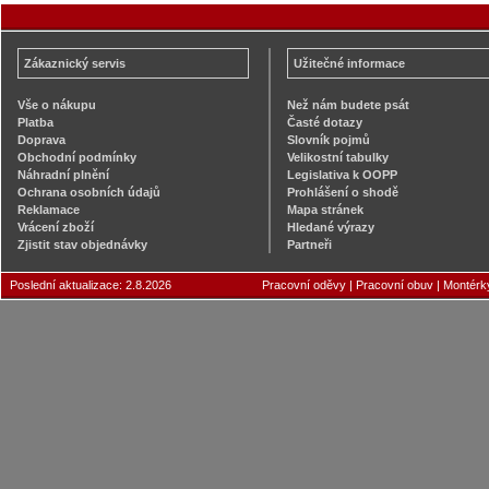
Zákaznický servis
Užitečné informace
Vše o nákupu
Než nám budete psát
Platba
Časté dotazy
Doprava
Slovník pojmů
Obchodní podmínky
Velikostní tabulky
Náhradní plnění
Legislativa k OOPP
Ochrana osobních údajů
Prohlášení o shodě
Reklamace
Mapa stránek
Vrácení zboží
Hledané výrazy
Zjistit stav objednávky
Partneři
Poslední aktualizace: 2.8.2026
Pracovní oděvy
|
Pracovní obuv
|
Montérk