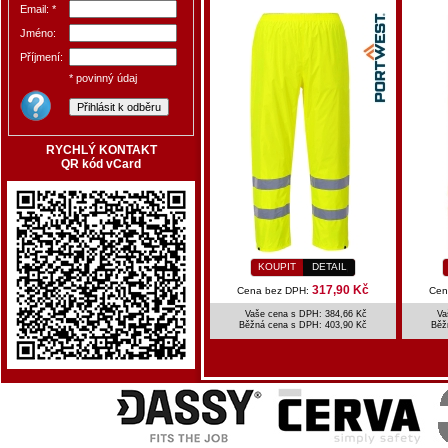
Email: *
Jméno:
Příjmení:
* povinný údaj
RYCHLÝ KONTAKT
QR kód vCard
KOUPIT
DETAIL
317,90 Kč
Cena bez DPH:
Cen
Vaše cena s DPH: 384,66 Kč
Va
Běžná cena s DPH:
403,90 Kč
Běž