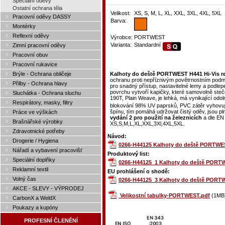
Speciální oděvy
Ostatní ochrana těla
Velikost:
XS, S, M, L, XL, XXL, 3XL, 4XL, 5XL
Pracovní oděvy DASSY
Barva:
Montérky
Reflexní oděvy
Výrobce:
PORTWEST
Varianta:
Standardní
Zimní pracovní oděvy
Pracovní obuv
Pracovní rukavice
Brýle - Ochrana obličeje
Kalhoty do deště PORTWEST H441 Hi-Vis re
ochranu proti nepříznivým povětrnostním podm
Přilby - Ochrana hlavy
pro snadný přístup, nastavitelné lemy a podle
povrchu vytvoří kapičky, které samovolně steč
Sluchátka - Ochrana sluchu
190T, Plain Weave, je lehká, má vynikající odo
Respirátory, masky, filtry
blokování 98% UV paprsků, PVC zátěr vyhovu
špínu, tím pomáhá udržovat čistý oděv, jsou pl
Práce ve výškách
vydání 2 pro použití na železnicích
a dle EN 
Brašnářské výrobky
XS,S,M,L,XL,XXL,3Xl,4XL,5XL.
Zdravotnické potřeby
Návod:
Drogerie / Hygiena
0266-H44125 Kalhoty do deště PORTWEST
Nářadí a vybavení pracovišť
Produktový list:
Speciální doplňky
0266-H44125_1 Kalhoty do deště PORTWE
Reklamní textil
EU prohlášení o shodě:
Volný čas
0266-H44125_3 Kalhoty do deště PORTWE
AKCE - SLEVY - VÝPRODEJ
Velikostní tabulky-PORTWEST.pdf
(1MB
CarbonX a WeldX
Poukazy a kupóny
PROFESNÍ ČLENĚNÍ