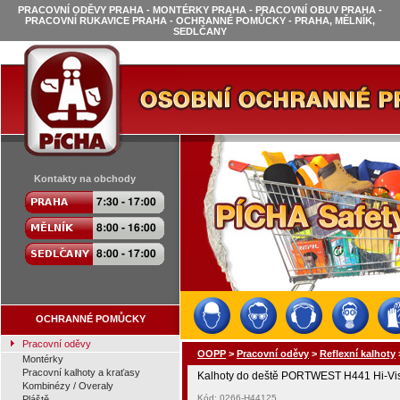
PRACOVNÍ ODĚVY PRAHA - MONTÉRKY PRAHA - PRACOVNÍ OBUV PRAHA -
PRACOVNÍ RUKAVICE PRAHA - OCHRANNÉ POMŮCKY - PRAHA, MĚLNÍK,
SEDLČANY
Kontakty na obchody
OCHRANNÉ POMŮCKY
Pracovní oděvy
OOPP
>
Pracovní oděvy
>
Reflexní kalhoty
Montérky
Pracovní kalhoty a kraťasy
Kalhoty do deště PORTWEST H441 Hi-Vis 
Kombinézy / Overaly
Kód: 0266-H44125
Pláště