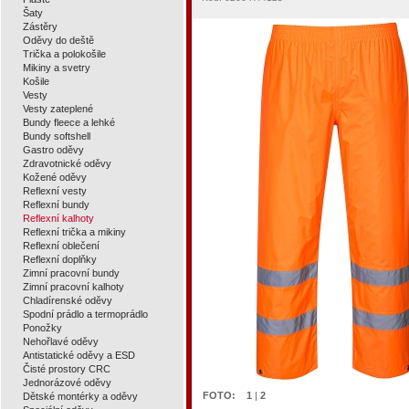
Šaty
Zástěry
Oděvy do deště
Trička a polokošile
Mikiny a svetry
Košile
Vesty
Vesty zateplené
Bundy fleece a lehké
Bundy softshell
Gastro oděvy
Zdravotnické oděvy
Kožené oděvy
Reflexní vesty
Reflexní bundy
Reflexní kalhoty
Reflexní trička a mikiny
Reflexní oblečení
Reflexní doplňky
Zimní pracovní bundy
Zimní pracovní kalhoty
Chladírenské oděvy
Spodní prádlo a termoprádlo
Ponožky
Nehořlavé oděvy
Antistatické oděvy a ESD
Čisté prostory CRC
Jednorázové oděvy
FOTO:
1
|
2
Dětské montérky a oděvy