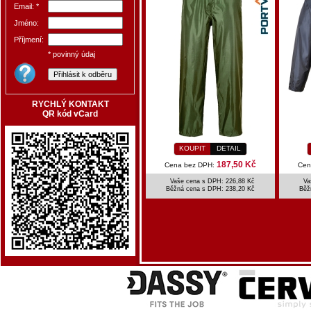
Email: *
Jméno:
Příjmení:
* povinný údaj
RYCHLÝ KONTAKT
QR kód vCard
KOUPIT
DETAIL
187,50 Kč
Cena bez DPH:
Cen
Vaše cena s DPH: 226,88 Kč
Va
Běžná cena s DPH:
238,20 Kč
Běž