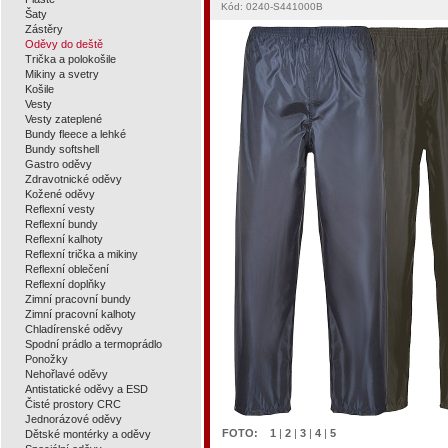
Kód: 0240-S441000B
Šaty
Zástěry
Oděvy do deště
Trička a polokošile
Mikiny a svetry
Košile
Vesty
Vesty zateplené
Bundy fleece a lehké
Bundy softshell
Gastro oděvy
Zdravotnické oděvy
Kožené oděvy
Reflexní vesty
Reflexní bundy
Reflexní kalhoty
Reflexní trička a mikiny
Reflexní oblečení
Reflexní doplňky
Zimní pracovní bundy
Zimní pracovní kalhoty
Chladírenské oděvy
Spodní prádlo a termoprádlo
Ponožky
Nehořlavé oděvy
Antistatické oděvy a ESD
Čisté prostory CRC
Jednorázové oděvy
FOTO:
1
|
2
|
3
|
4
|
5
Dětské montérky a oděvy