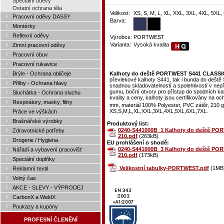
Speciální oděvy
Ostatní ochrana těla
Velikost:
XS, S, M, L, XL, XXL, 3XL, 4XL, 5XL,
Pracovní oděvy DASSY
Barva:
Montérky
Reflexní oděvy
Výrobce:
PORTWEST
Varianta:
Vysoká kvalita
Zimní pracovní oděvy
Pracovní obuv
Pracovní rukavice
Brýle - Ochrana obličeje
Kalhoty do deště PORTWEST S441 CLASSIC 
převlekové kalhoty S441, tak i bunda do deště 
Přilby - Ochrana hlavy
snadnou skladovatelností a spolehlivostí v nep
gumu, boční otvory pro přístup do spodních ka
Sluchátka - Ochrana sluchu
kvality a ceny, kalhoty jsou certifikovány na 
Respirátory, masky, filtry
mm, materiál 100% Polyester, PVC zátěr, 210 
XS,S,M,L,XL,XXL,3XL,4XL,5XL,6XL,7XL.
Práce ve výškách
Brašnářské výrobky
Produktový list:
0240-S441000B_1 Kalhoty do deště POR
Zdravotnické potřeby
210.pdf
(263kB)
Drogerie / Hygiena
EU prohlášení o shodě:
0240-S441000B_3 Kalhoty do deště POR
Nářadí a vybavení pracovišť
210.pdf
(173kB)
Speciální doplňky
Velikostní tabulky-PORTWEST.pdf
(1MB
Reklamní textil
Volný čas
AKCE - SLEVY - VÝPRODEJ
CarbonX a WeldX
Poukazy a kupóny
PROFESNÍ ČLENĚNÍ