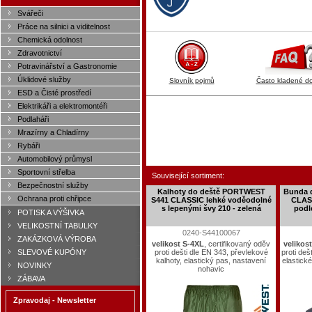
Svářeči
Práce na silnici a viditelnost
Chemická odolnost
Zdravotnictví
Potravinářství a Gastronomie
Úklidové služby
Slovník pojmů
Často kladené d
ESD a Čisté prostředí
Elektrikáři a elektromontéři
Podlaháři
Mrazírny a Chladírny
Rybáři
Automobilový průmysl
Sportovní střelba
Související sortiment:
Bezpečnostní služby
Kalhoty do deště PORTWEST
Bunda 
Ochrana proti chřipce
S441 CLASSIC lehké voděodolné
CLASS
s lepenými švy 210 - zelená
podl
POTISK A VÝŠIVKA
VELIKOSTNÍ TABULKY
0240-S44100067
ZAKÁZKOVÁ VÝROBA
velikost S-4XL
, certifikovaný oděv
velikos
proti dešti dle EN 343, převlekové
proti deš
SLEVOVÉ KUPÓNY
kalhoty, elastický pas, nastavení
elastick
NOVINKY
nohavic
ZÁBAVA
Zpravodaj - Newsletter