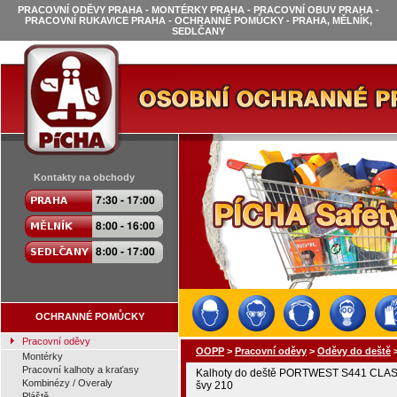
PRACOVNÍ ODĚVY PRAHA - MONTÉRKY PRAHA - PRACOVNÍ OBUV PRAHA -
PRACOVNÍ RUKAVICE PRAHA - OCHRANNÉ POMŮCKY - PRAHA, MĚLNÍK,
SEDLČANY
Kontakty na obchody
OCHRANNÉ POMŮCKY
Pracovní oděvy
OOPP
>
Pracovní oděvy
>
Oděvy do deště
Montérky
Pracovní kalhoty a kraťasy
Kalhoty do deště PORTWEST S441 CLASS
Kombinézy / Overaly
švy 210
Pláště