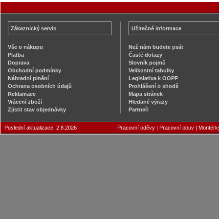
Zákaznický servis
Užitečné informace
Vše o nákupu
Než nám budete psát
Platba
Časté dotazy
Doprava
Slovník pojmů
Obchodní podmínky
Velikostní tabulky
Náhradní plnění
Legislativa k OOPP
Ochrana osobních údajů
Prohlášení o shodě
Reklamace
Mapa stránek
Vrácení zboží
Hledané výrazy
Zjistit stav objednávky
Partneři
Poslední aktualizace: 2.8.2026
Pracovní oděvy
|
Pracovní obuv
|
Montérk