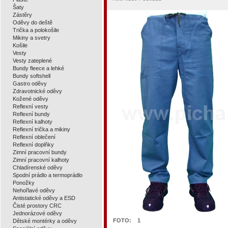
Šaty
Zástěry
Oděvy do deště
Trička a polokošile
Mikiny a svetry
Košile
Vesty
Vesty zateplené
Bundy fleece a lehké
Bundy softshell
Gastro oděvy
Zdravotnické oděvy
Kožené oděvy
Reflexní vesty
Reflexní bundy
Reflexní kalhoty
Reflexní trička a mikiny
Reflexní oblečení
Reflexní doplňky
Zimní pracovní bundy
Zimní pracovní kalhoty
Chladírenské oděvy
Spodní prádlo a termoprádlo
Ponožky
Nehořlavé oděvy
Antistatické oděvy a ESD
Čisté prostory CRC
Jednorázové oděvy
FOTO:
1
Dětské montérky a oděvy