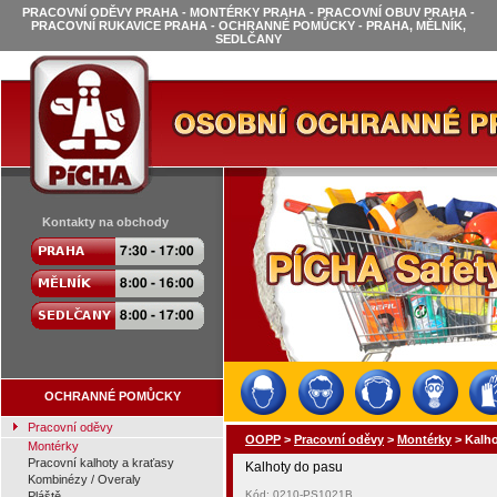
PRACOVNÍ ODĚVY PRAHA - MONTÉRKY PRAHA - PRACOVNÍ OBUV PRAHA -
PRACOVNÍ RUKAVICE PRAHA - OCHRANNÉ POMŮCKY - PRAHA, MĚLNÍK,
SEDLČANY
Kontakty na obchody
OCHRANNÉ POMŮCKY
Pracovní oděvy
OOPP
>
Pracovní oděvy
>
Montérky
>
Kalho
Montérky
Pracovní kalhoty a kraťasy
Kalhoty do pasu
Kombinézy / Overaly
Kód: 0210-PS1021B
Pláště