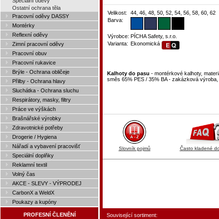
Speciální oděvy
Ostatní ochrana těla
Velikost:
44, 46, 48, 50, 52, 54, 56, 58, 60, 62
Pracovní oděvy DASSY
Barva:
Montérky
Reflexní oděvy
Výrobce:
PÍCHA Safety, s.r.o.
Varianta:
Ekonomická
Zimní pracovní oděvy
Pracovní obuv
Pracovní rukavice
Brýle - Ochrana obličeje
Kalhoty do pasu
- montérkové kalhoty, mater
směs 65% PES / 35% BA - zakázková výroba, v
Přilby - Ochrana hlavy
Sluchátka - Ochrana sluchu
Respirátory, masky, filtry
Práce ve výškách
Brašnářské výrobky
Zdravotnické potřeby
Drogerie / Hygiena
Nářadí a vybavení pracovišť
Slovník pojmů
Často kladené d
Speciální doplňky
Reklamní textil
Volný čas
AKCE - SLEVY - VÝPRODEJ
CarbonX a WeldX
Poukazy a kupóny
PROFESNÍ ČLENĚNÍ
Související sortiment: