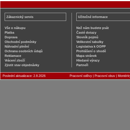
Zákaznický servis
Užitečné informace
Vše o nákupu
Než nám budete psát
Platba
Časté dotazy
Doprava
Slovník pojmů
Obchodní podmínky
Velikostní tabulky
Náhradní plnění
Legislativa k OOPP
Ochrana osobních údajů
Prohlášení o shodě
Reklamace
Mapa stránek
Vrácení zboží
Hledané výrazy
Zjistit stav objednávky
Partneři
Poslední aktualizace: 2.8.2026
Pracovní oděvy
|
Pracovní obuv
|
Montérk