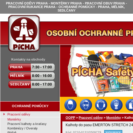
PRACOVNÍ ODĚVY PRAHA - MONTÉRKY PRAHA - PRACOVNÍ OBUV PRAHA -
PRACOVNÍ RUKAVICE PRAHA - OCHRANNÉ POMŮCKY - PRAHA, MĚLNÍK,
SEDLČANY
Kontakty na obchody
OCHRANNÉ POMŮCKY
Pracovní oděvy
OOPP
>
Pracovní oděvy
>
Montérky
>
Kalh
Montérky
Pracovní kalhoty a kraťasy
Kalhoty do pasu EMERTON STRETCH 245
Kombinézy / Overaly
Kód: 0210-0131G509779
Pláště