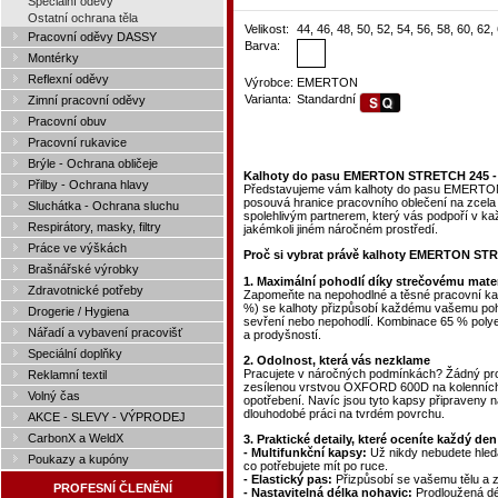
Speciální oděvy
Ostatní ochrana těla
Velikost:
44, 46, 48, 50, 52, 54, 56, 58, 60, 62,
Pracovní oděvy DASSY
Barva:
Montérky
Reflexní oděvy
Výrobce:
EMERTON
Varianta:
Standardní
Zimní pracovní oděvy
Pracovní obuv
Pracovní rukavice
Brýle - Ochrana obličeje
Kalhoty do pasu EMERTON STRETCH 245 - 
Přilby - Ochrana hlavy
Představujeme vám kalhoty do pasu EMERTON
posouvá hranice pracovního oblečení na zcela
Sluchátka - Ochrana sluchu
spolehlivým partnerem, který vás podpoří v každ
Respirátory, masky, filtry
jakémkoli jiném náročném prostředí.
Práce ve výškách
Proč si vybrat právě kalhoty EMERTON ST
Brašnářské výrobky
1. Maximální pohodlí díky strečovému mate
Zdravotnické potřeby
Zapomeňte na nepohodlné a těsné pracovní kal
%) se kalhoty přizpůsobí každému vašemu pohy
Drogerie / Hygiena
sevření nebo nepohodlí. Kombinace 65 % polyes
Nářadí a vybavení pracovišť
a prodyšností.
Speciální doplňky
2. Odolnost, která vás nezklame
Pracujete v náročných podmínkách? Žádný 
Reklamní textil
zesílenou vrstvou OXFORD 600D na kolenních k
Volný čas
opotřebení. Navíc jsou tyto kapsy připraveny n
dlouhodobé práci na tvrdém povrchu.
AKCE - SLEVY - VÝPRODEJ
CarbonX a WeldX
3. Praktické detaily, které oceníte každý den
- Multifunkční kapsy:
Už nikdy nebudete hleda
Poukazy a kupóny
co potřebujete mít po ruce.
- Elastický pas:
Přizpůsobí se vašemu tělu a za
PROFESNÍ ČLENĚNÍ
- Nastavitelná délka nohavic:
Prodloužená dé