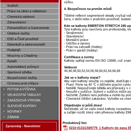
výšku.
Svářeči
4. Bezpečnost na prvním místě
Práce na silnici a viditelnost
Tištěné reflexní segmentové detaily zvyšují vaši
Chemická odolnost
šera, v dešti nebo v prašném prostředí, budete 
Zdravotnictví
Kde se kalhoty EMERTON STRETCH 245 upl
Potravinářství a Gastronomie
Tyto kalhoty jsou navrženy pro profesionály, kte
- Strojírenství
Úklidové služby
- Stavebnictví
ESD a Čisté prostředí
- Montážní práce
- Údržbu a opravy
Elektrikáři a elektromontéři
- Práci na zahradě (hobby)
Podlaháři
- Práci v garáži (hobby)
Mrazírny a Chladírny
Certifikace a normy
Kalhoty splňují normu EN ISO 13688, což znam
Rybáři
Automobilový průmysl
Velikosti
44,46,48,50,52,54,56,58,60,62,64,66,68
Sportovní střelba
Jak se o kalhoty starat?
Bezpečnostní služby
Aby vám kalhoty sloužily co nejdéle, dodržujte 
Ochrana proti chřipce
- Praní: Perte na 40 °C v běžném pracím cyklu
- Nebělit: Nepoužívejte bělidla ani přípravky s 
POTISK A VÝŠIVKA
- Nesušit v sušičce: Sušení v sušičce může poš
VELIKOSTNÍ TABULKY
- Nežehlit: Žehlení není potřeba a mohlo by poš
- Chemické čištění zakázáno: Vyhněte se chem
ZAKÁZKOVÁ VÝROBA
Objednejte si ještě dnes!
SLEVOVÉ KUPÓNY
Nečekejte, až se vaše staré kalhoty rozpadnou. 
NOVINKY
a zažijte rozdíl, který vám přinesou kalhoty
ZÁBAVA
Produktový list:
Zpravodaj - Newsletter
0210-0131G509779_1 Kalhoty do pasu 