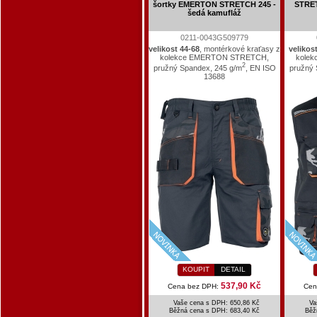
šortky EMERTON STRETCH 245 -
STRET
šedá kamufláž
0211-0043G509779
velikost 44-68
, montérkové kraťasy z
velikos
kolekce EMERTON STRETCH,
kole
2
pružný Spandex, 245 g/m
, EN ISO
pružný 
13688
KOUPIT
DETAIL
537,90 Kč
Cena bez DPH:
Cen
Vaše cena s DPH: 650,86 Kč
Va
Běžná cena s DPH:
683,40 Kč
Běž