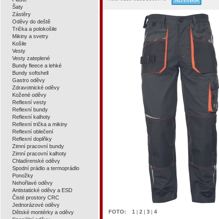
NOVINKA
Šaty
Zástěry
Oděvy do deště
Trička a polokošile
Mikiny a svetry
Košile
Vesty
Vesty zateplené
Bundy fleece a lehké
Bundy softshell
Gastro oděvy
Zdravotnické oděvy
Kožené oděvy
Reflexní vesty
Reflexní bundy
Reflexní kalhoty
Reflexní trička a mikiny
Reflexní oblečení
Reflexní doplňky
Zimní pracovní bundy
Zimní pracovní kalhoty
Chladírenské oděvy
Spodní prádlo a termoprádlo
Ponožky
Nehořlavé oděvy
Antistatické oděvy a ESD
Čisté prostory CRC
Jednorázové oděvy
FOTO:
1
|
2
|
3
|
4
Dětské montérky a oděvy