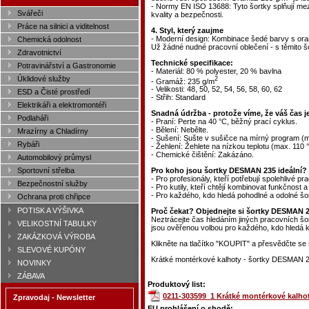
- Normy EN ISO 13688: Tyto šortky splňují mez
Svářeči
kvality a bezpečnosti.
Práce na silnici a viditelnost
4. Styl, který zaujme
- Moderní design: Kombinace šedé barvy s ora
Chemická odolnost
Už žádné nudné pracovní oblečení - s těmito šo
Zdravotnictví
Technické specifikace:
Potravinářství a Gastronomie
- Materiál: 80 % polyester, 20 % bavlna
Úklidové služby
2
- Gramáž: 235 g/m
- Velikosti: 48, 50, 52, 54, 56, 58, 60, 62
ESD a Čisté prostředí
- Střih: Standard
Elektrikáři a elektromontéři
Snadná údržba - protože víme, že váš čas j
Podlaháři
- Praní: Perte na 40 °C, běžný prací cyklus.
- Bělení: Nebělte.
Mrazírny a Chladírny
- Sušení: Sušte v sušičce na mírný program (m
Rybáři
- Žehlení: Žehlete na nízkou teplotu (max. 110 
- Chemické čištění: Zakázáno.
Automobilový průmysl
Sportovní střelba
Pro koho jsou šortky DESMAN 235 ideální?
- Pro profesionály, kteří potřebují spolehlivé pr
Bezpečnostní služby
- Pro kutily, kteří chtějí kombinovat funkčnost a 
- Pro každého, kdo hledá pohodlné a odolné šor
Ochrana proti chřipce
POTISK A VÝŠIVKA
Proč čekat? Objednejte si šortky DESMAN 2
Neztrácejte čas hledáním jiných pracovních š
VELIKOSTNÍ TABULKY
jsou ověřenou volbou pro každého, kdo hledá kv
ZAKÁZKOVÁ VÝROBA
Klikněte na tlačítko "KOUPIT" a přesvědčte se s
SLEVOVÉ KUPÓNY
Krátké montérkové kalhoty - šortky DESMAN 235
NOVINKY
ZÁBAVA
Produktový list:
0211-303599_1 Krátké montérkové kalho
Zpravodaj - Newsletter
EU prohlášení o shodě: