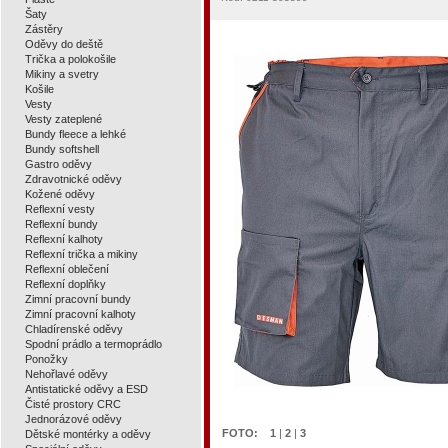
Šaty
Zástěry
Oděvy do deště
Trička a polokošile
Mikiny a svetry
Košile
Vesty
Vesty zateplené
Bundy fleece a lehké
Bundy softshell
Gastro oděvy
Zdravotnické oděvy
Kožené oděvy
Reflexní vesty
Reflexní bundy
Reflexní kalhoty
Reflexní trička a mikiny
Reflexní oblečení
Reflexní doplňky
Zimní pracovní bundy
Zimní pracovní kalhoty
Chladírenské oděvy
Spodní prádlo a termoprádlo
Ponožky
Nehořlavé oděvy
Antistatické oděvy a ESD
Čisté prostory CRC
Jednorázové oděvy
FOTO:
1
|
2
|
3
Dětské montérky a oděvy