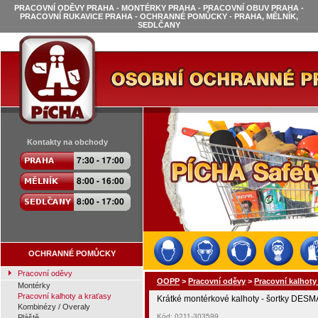
PRACOVNÍ ODĚVY PRAHA - MONTÉRKY PRAHA - PRACOVNÍ OBUV PRAHA -
PRACOVNÍ RUKAVICE PRAHA - OCHRANNÉ POMŮCKY - PRAHA, MĚLNÍK,
SEDLČANY
Kontakty na obchody
OCHRANNÉ POMŮCKY
Pracovní oděvy
OOPP
>
Pracovní oděvy
>
Pracovní kalhoty
Montérky
Pracovní kalhoty a kraťasy
Krátké montérkové kalhoty - šortky DES
Kombinézy / Overaly
Kód: 0211-303599
Pláště