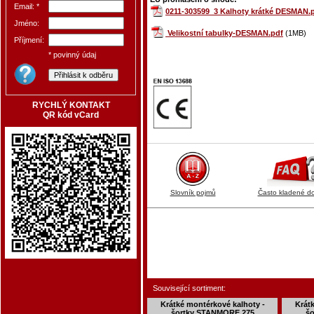
Email: *
0211-303599_3 Kalhoty krátké DESMAN.
Jméno:
Velikostní tabulky-DESMAN.pdf
(1MB)
Příjmení:
* povinný údaj
RYCHLÝ KONTAKT
QR kód vCard
Slovník pojmů
Často kladené d
Související sortiment:
Krátké montérkové kalhoty -
Krát
šortky STANMORE 275
šo