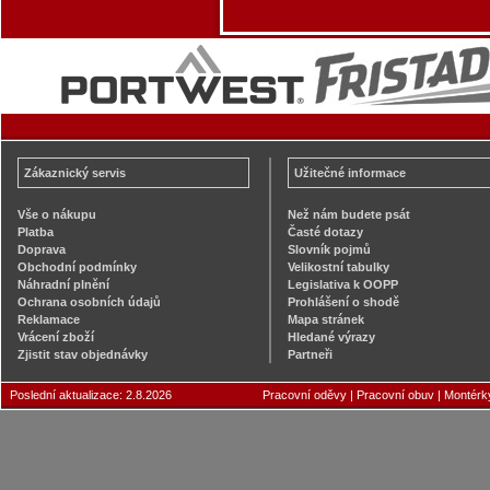
Zákaznický servis
Užitečné informace
Vše o nákupu
Než nám budete psát
Platba
Časté dotazy
Doprava
Slovník pojmů
Obchodní podmínky
Velikostní tabulky
Náhradní plnění
Legislativa k OOPP
Ochrana osobních údajů
Prohlášení o shodě
Reklamace
Mapa stránek
Vrácení zboží
Hledané výrazy
Zjistit stav objednávky
Partneři
Poslední aktualizace: 2.8.2026
Pracovní oděvy
|
Pracovní obuv
|
Montérk