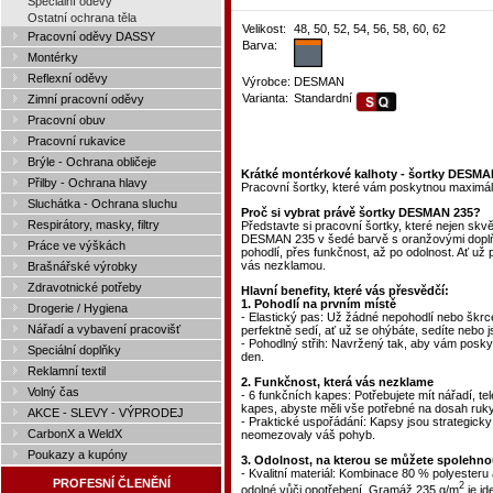
Speciální oděvy
Ostatní ochrana těla
Velikost:
48, 50, 52, 54, 56, 58, 60, 62
Pracovní oděvy DASSY
Barva:
Montérky
Reflexní oděvy
Výrobce:
DESMAN
Varianta:
Standardní
Zimní pracovní oděvy
Pracovní obuv
Pracovní rukavice
Brýle - Ochrana obličeje
Krátké montérkové kalhoty - šortky DESMA
Přilby - Ochrana hlavy
Pracovní šortky, které vám poskytnou maximální
Sluchátka - Ochrana sluchu
Proč si vybrat právě šortky DESMAN 235?
Respirátory, masky, filtry
Představte si pracovní šortky, které nejen sk
DESMAN 235 v šedé barvě s oranžovými doplňk
Práce ve výškách
pohodlí, přes funkčnost, až po odolnost. Ať už 
vás nezklamou.
Brašnářské výrobky
Zdravotnické potřeby
Hlavní benefity, které vás přesvědčí:
1. Pohodlí na prvním místě
Drogerie / Hygiena
- Elastický pas: Už žádné nepohodlí nebo škrce
Nářadí a vybavení pracovišť
perfektně sedí, ať už se ohýbáte, sedíte nebo j
- Pohodlný střih: Navržený tak, aby vám posky
Speciální doplňky
den.
Reklamní textil
2. Funkčnost, která vás nezklame
Volný čas
- 6 funkčních kapes: Potřebujete mít nářadí, te
kapes, abyste měli vše potřebné na dosah ruky
AKCE - SLEVY - VÝPRODEJ
- Praktické uspořádání: Kapsy jsou strategick
CarbonX a WeldX
neomezovaly váš pohyb.
Poukazy a kupóny
3. Odolnost, na kterou se můžete spolehno
- Kvalitní materiál: Kombinace 80 % polyesteru 
PROFESNÍ ČLENĚNÍ
2
odolné vůči opotřebení. Gramáž 235 g/m
je id