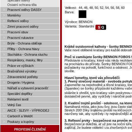
Speciální oděvy
Ostatní ochrana těla
Velikost:
44, 46, 48, 50, 52, 54, 56, 58, 60
Pracovní oděvy DASSY
Barva:
Montérky
Reflexní oděvy
Výrobce:
BENNON
Varianta:
Standardní
Zimní pracovní oděvy
Pracovní obuv
Pracovní rukavice
Brýle - Ochrana obličeje
Krátké outdoorové kalhoty - šortky BENNO
Přilby - Ochrana hlavy
Vaše nové oblíbené kraťasy pro každé dobrodruž
Sluchátka - Ochrana sluchu
Proč si zamilujete šortky BENNON FOBOS 
Respirátory, masky, filtry
Představte si kraťasy, které vás nikdy nezklam
na procházku do přírody. Šortky BENNON FOBO
Práce ve výškách
požadavky na pohodlí, funkčnost a odolnost. Js
skvěle.
Brašnářské výrobky
Zdravotnické potřeby
Hlavní benefity, které vás přesvědčí:
1. Pevný strečový materiál - svoboda poh
Drogerie / Hygiena
Zapomeňte na nepohodlné a těsné kraťasy, kte
Nářadí a vybavení pracovišť
(Spandex) se šortky přizpůsobí každému vašem
skláníte k ohništi, tyto kraťasy vám poskytnou
Speciální doplňky
dostatečně pevné, aby vydržely i náročné pod
Reklamní textil
2. Kvalitní trojité prošití - odolnost, na k
Volný čas
Namáhaná místa, jako jsou švy, jsou často 
Stretch 200! Díky trojitému prošití na klíčovýc
AKCE - SLEVY - VÝPRODEJ
navrženy tak, aby vydržely i ty nejnáročnější akt
CarbonX a WeldX
3. Reflexní prvky - bezpečnost na prvním m
Poukazy a kupóny
Bezpečnost je důležitá, ať už jste na noční túř
zajišťují, že budete viditelní i za zhoršených s
PROFESNÍ ČLENĚNÍ