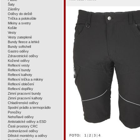
Šaty
Zástěry
Oděvy do deště
Trička a polokošile
Mikiny a svetry
Košile
Vesty
Vesty zateplené
Bundy fleece a lehké
Bundy softshell
Gastro oděvy
Zdravotnické oděvy
Kožené oděvy
Reflexní vesty
Reflexní bundy
Reflexní kalhoty
Reflexní trička a mikiny
Reflexní oblečení
Reflexní doplňky
Zimní pracovní bundy
Zimní pracovní kalhoty
Chladírenské oděvy
Spodní prádlo a termoprádlo
Ponožky
Nehořlavé oděvy
Antistatické oděvy a ESD
Čisté prostory CRC
Jednorázové oděvy
FOTO:
1
|
2
|
3
|
4
Dětské montérky a oděvy