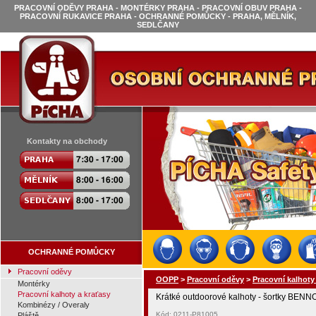
PRACOVNÍ ODĚVY PRAHA - MONTÉRKY PRAHA - PRACOVNÍ OBUV PRAHA -
PRACOVNÍ RUKAVICE PRAHA - OCHRANNÉ POMŮCKY - PRAHA, MĚLNÍK,
SEDLČANY
Kontakty na obchody
OCHRANNÉ POMŮCKY
Pracovní oděvy
OOPP
>
Pracovní oděvy
>
Pracovní kalhoty
Montérky
Pracovní kalhoty a kraťasy
Krátké outdoorové kalhoty - šortky BENN
Kombinézy / Overaly
Kód: 0211-P81005
Pláště