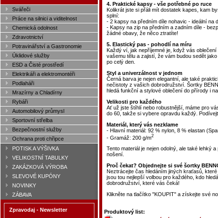
4. Praktické kapsy - vše potřebné po ruce
Svářeči
Kolikrát jste si přáli mít dostatek kapes, kam 
splní:
Práce na silnici a viditelnost
- 2 kapsy na předním díle nohavic - ideální na d
- Kapsy na zip na předním a zadním díle - bezp
Chemická odolnost
žádné obavy, že něco ztratíte!
Zdravotnictví
5. Elastický pas - pohodlí na míru
Potravinářství a Gastronomie
Každý ví, jak nepříjemné je, když vás oblečení
Úklidové služby
vašemu tělu a zajistí, že vám budou sedět jako u
po celý den.
ESD a Čisté prostředí
Styl a univerzálnost v jednom
Elektrikáři a elektromontéři
Černá barva je nejen elegantní, ale také prakti
Podlaháři
nečistoty z vašich dobrodružství. Šortky BEN
hledá funkční a stylové oblečení do přírody i n
Mrazírny a Chladírny
Velikosti pro každého
Rybáři
Ať už jste štíhlí nebo robustnější, máme pro vá
Automobilový průmysl
do 60, takže si vybere opravdu každý. Podívejte
Sportovní střelba
Materiál, který vás nezklame
Bezpečnostní služby
- Hlavní materiál: 92 % nylon, 8 % elastan (Sp
2
- Gramáž: 200 g/m
Ochrana proti chřipce
POTISK A VÝŠIVKA
Tento materiál je nejen odolný, ale také lehký 
nošení.
VELIKOSTNÍ TABULKY
Proč čekat? Objednejte si své šortky BEN
ZAKÁZKOVÁ VÝROBA
Neztrácejte čas hledáním jiných kraťasů, kt
SLEVOVÉ KUPÓNY
jsou tou nejlepší volbou pro každého, kdo hledá k
dobrodružství, které vás čeká!
NOVINKY
Klikněte na tlačítko "KOUPIT" a získejte své n
ZÁBAVA
Zpravodaj - Newsletter
Produktový list: