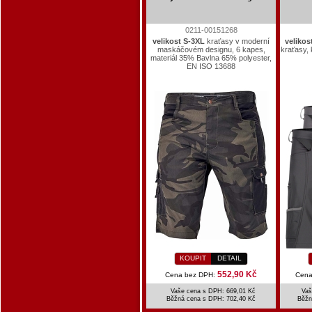
0211-00151268
velikost S-3XL
kraťasy v moderní
velikos
maskáčovém designu, 6 kapes,
kraťasy,
materiál 35% Bavlna 65% polyester,
EN ISO 13688
KOUPIT
DETAIL
552,90 Kč
Cena bez DPH:
Cena
Vaše cena s DPH: 669,01 Kč
Vaš
Běžná cena s DPH:
702,40 Kč
Běžn