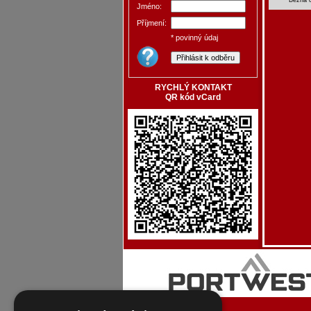
Jméno:
Příjmení:
* povinný údaj
RYCHLÝ KONTAKT
QR kód vCard