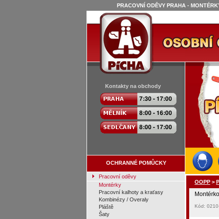
PRACOVNÍ ODĚVY PRAHA - MONTÉRKY
Kontakty na obchody
OCHRANNÉ POMŮCKY
Pracovní oděvy
OOPP
>
P
Montérky
Pracovní kalhoty a kraťasy
Montérk
Kombinézy / Overaly
Kód: 0210
Pláště
Šaty