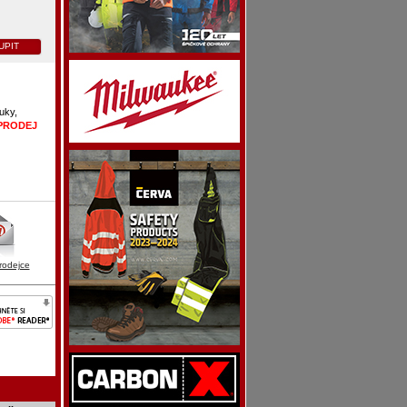
UPIT
uky,
PRODEJ
rodejce