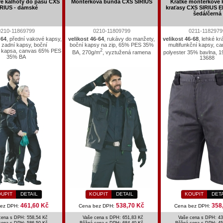
é kalhoty do pasu CXS
Montérková bunda CXS SIRIUS
Krátké montérkové k
IRIUS - dámské
kraťasy CXS SIRIUS E
šedá/černá
0210-11869799
0210-11809799
0211-1182979
-64
, přední vakové kapsy,
velikost 46-64
, rukávy do manžety,
velikost 46-68
, lehké kr
é zadní kapsy, boční
boční kapsy na zip, 65% PES 35%
multifunkční kapsy, c
í kapsa, canvas 65% PES
2
BA, 270g/m
, vyztužená ramena
polyester 35% bavlna, 1
35% BA
13688
UPIT
DETAIL
KOUPIT
DETAIL
KOUPIT
DET
461,60 Kč
538,70 Kč
358
bez DPH:
Cena bez DPH:
Cena bez DPH:
cena s DPH: 558,54 Kč
Vaše cena s DPH: 651,83 Kč
Vaše cena s DPH: 43
cena s DPH:
586,50 Kč
Běžná cena s DPH:
684,40 Kč
Běžná cena s DPH:
45