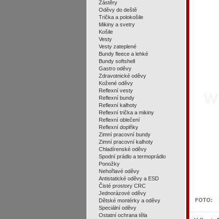
Zástěry
Oděvy do deště
Trička a polokošile
Mikiny a svetry
Košile
Vesty
Vesty zateplené
Bundy fleece a lehké
Bundy softshell
Gastro oděvy
Zdravotnické oděvy
Kožené oděvy
Reflexní vesty
Reflexní bundy
Reflexní kalhoty
Reflexní trička a mikiny
Reflexní oblečení
Reflexní doplňky
Zimní pracovní bundy
Zimní pracovní kalhoty
Chladírenské oděvy
Spodní prádlo a termoprádlo
Ponožky
Nehořlavé oděvy
Antistatické oděvy a ESD
Čisté prostory CRC
Jednorázové oděvy
FOTO:
Dětské montérky a oděvy
Speciální oděvy
Ostatní ochrana těla