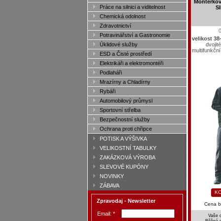
Montérkov
Práce na silnici a viditelnost
S
Chemická odolnost
Zdravotnictví
Potravinářství a Gastronomie
velikost 38
dvojit
Úklidové služby
multifunkčn
ESD a Čisté prostředí
Elektrikáři a elektromontéři
Podlaháři
Mrazírny a Chladírny
Rybáři
Automobilový průmysl
Sportovní střelba
Bezpečnostní služby
Ochrana proti chřipce
POTISK A VÝŠIVKA
VELIKOSTNÍ TABULKY
ZAKÁZKOVÁ VÝROBA
SLEVOVÉ KUPÓNY
NOVINKY
ZÁBAVA
KO
Zpravodaj - Newsletter
Cena 
Email: *
Vaše 
Běžná 