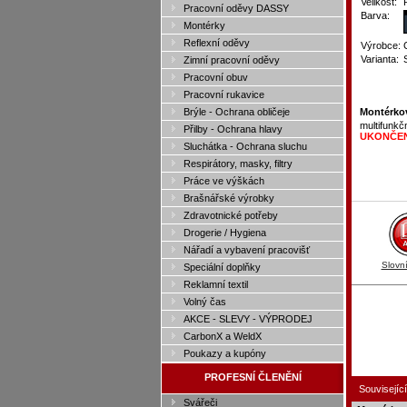
Velikost:
Pracovní oděvy DASSY
Barva:
Montérky
Reflexní oděvy
Výrobce:
Varianta:
Zimní pracovní oděvy
Pracovní obuv
Pracovní rukavice
Brýle - Ochrana obličeje
Montérko
multifunkč
Přilby - Ochrana hlavy
UKONČE
Sluchátka - Ochrana sluchu
Respirátory, masky, filtry
Práce ve výškách
Brašnářské výrobky
Zdravotnické potřeby
Drogerie / Hygiena
Nářadí a vybavení pracovišť
Slovn
Speciální doplňky
Reklamní textil
Volný čas
AKCE - SLEVY - VÝPRODEJ
CarbonX a WeldX
Poukazy a kupóny
PROFESNÍ ČLENĚNÍ
Související
Svářeči