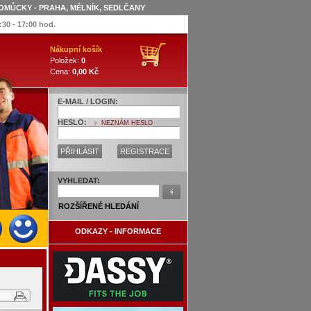
OMŮCKY - PRAHA, MĚLNÍK, SEDLČANY
:30 - 17:00 hod.
Nákupní košík
Položek:
0
Cena:
0,00 Kč
E-MAIL / LOGIN:
HESLO:
NEZNÁM HESLO
PŘIHLÁSIT
REGISTRACE
VYHLEDAT:
ROZŠÍŘENÉ HLEDÁNÍ
ODKAZY - INFORMACE