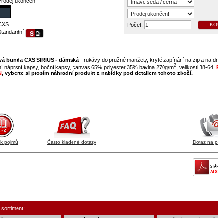
Prodej ukončen!
CXS
Počet:
KO
Standardní
vá bunda CXS SIRIUS - dámská
- rukávy do pružné manžety, kryté zapínání na zip a na dr
2
ní náprsní kapsy, boční kapsy, canvas 65% polyester 35% bavlna 270g/m
, velikosti 38-64.
N
, vyberte si prosím náhradní produkt z nabídky pod detailem tohoto zboží.
ík pojmů
Často kladené dotazy
Dotaz na p
 sortiment: