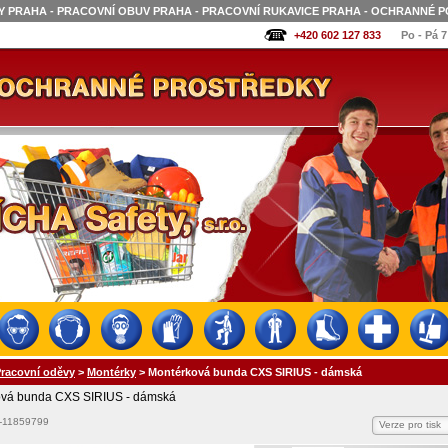
 PRAHA - PRACOVNÍ OBUV PRAHA - PRACOVNÍ RUKAVICE PRAHA - OCHRANNÉ P
+420 602 127 833
Po - Pá 7
racovní oděvy
>
Montérky
>
Montérková bunda CXS SIRIUS - dámská
ová bunda CXS SIRIUS - dámská
-11859799
Verze pro tisk