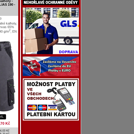
alhoty -
LIAS 190 -
9
átké kalhoty,
anvas 65%
2
90 g/m
, EN
AIL
,70 Kč
4,03 Kč
5,70 Kč