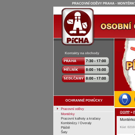
PRACOVNÍ ODĚVY PRAHA - MONTÉRKY
Kontakty na obchody
OCHRANNÉ POMŮCKY
Pracovní oděvy
OOPP
>
P
Montérky
Pracovní kalhoty a kraťasy
Montérko
Kombinézy / Overaly
Kód: 0210
Pláště
Šaty