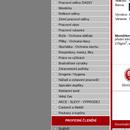
Velikost:
Pracovní oděvy DASSY
Barva:
Montérky
Reflexní oděvy
Výrobce:
Varianta:
Zimní pracovní oděvy
Pracovní obuv
Pracovní rukavice
Brýle - Ochrana obličeje
Montérko
přední klí
Přilby - Ochrana hlavy
2
270g/m
, 
Sluchátka - Ochrana sluchu
Respirátory, masky, filtry
Práce ve výškách
Brašnářské výrobky
Zdravotnické potřeby
Drogerie / Hygiena
Nářadí a vybavení pracovišť
Slovn
Speciální doplňky
Reklamní textil
Volný čas
AKCE - SLEVY - VÝPRODEJ
CarbonX a WeldX
Poukazy a kupóny
PROFESNÍ ČLENĚNÍ
Související
Svářeči