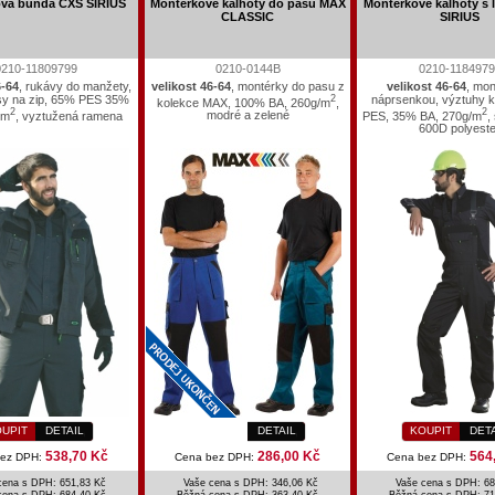
vá bunda CXS SIRIUS
Montérkové kalhoty do pasu MAX
Montérkové kalhoty s 
CLASSIC
SIRIUS
0210-11809799
0210-0144B
0210-1184979
6-64
, rukávy do manžety,
velikost 46-64
, montérky do pasu z
velikost 46-64
, mon
sy na zip, 65% PES 35%
2
náprsenkou, výztuhy k
kolekce MAX, 100% BA, 260g/m
,
2
2
/m
, vyztužená ramena
modré a zelené
PES, 35% BA, 270g/m
,
600D polyeste
UPIT
DETAIL
DETAIL
KOUPIT
DET
538,70 Kč
286,00 Kč
564
bez DPH:
Cena bez DPH:
Cena bez DPH:
cena s DPH: 651,83 Kč
Vaše cena s DPH: 346,06 Kč
Vaše cena s DPH: 68
cena s DPH:
684,40 Kč
Běžná cena s DPH:
363,40 Kč
Běžná cena s DPH:
71