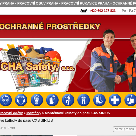
 PRAHA - PRACOVNÍ OBUV PRAHA - PRACOVNÍ RUKAVICE PRAHA - OCHRANNÉ P
+420 602 127 833
Po - Pá 7
racovní oděvy
>
Montérky
>
Montérkové kalhoty do pasu CXS SIRIUS
vé kalhoty do pasu CXS SIRIUS
-11889799
Verze pro tisk