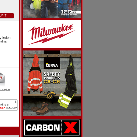
UPIT
y kolen,
avlna
rodejce