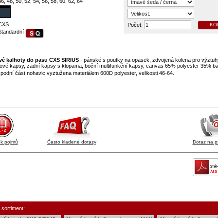
46, 48, 50, 52, 54, 56, 58, 60, 62, 64
CXS
Počet:
KO
Standardní
vé kalhoty do pasu CXS SIRIUS
- pánské s poutky na opasek, zdvojená kolena pro výztuh
nové kapsy, zadní kapsy s klopama, boční multifunkční kapsy, canvas 65% polyester 35% b
spodní část nohavic vyztužena materiálem 600D polyester, velikosti 46-64.
ík pojmů
Často kladené dotazy
Dotaz na p
 sortiment: