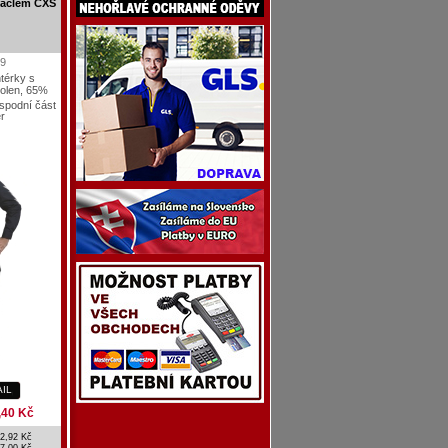
laclem CXS
9
térky s
olen, 65%
 spodní část
r
AIL
,40 Kč
2,92 Kč
7,00 Kč