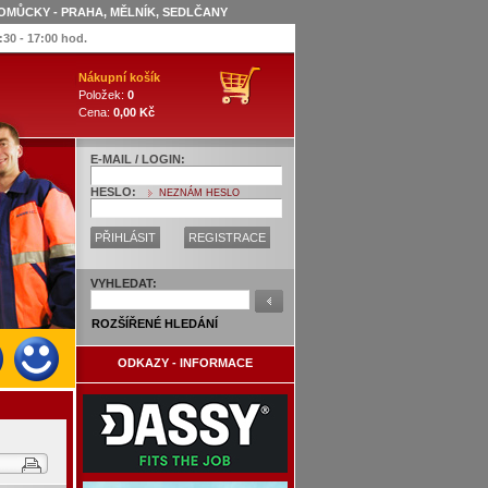
OMŮCKY - PRAHA, MĚLNÍK, SEDLČANY
:30 - 17:00 hod.
Nákupní košík
Položek:
0
Cena:
0,00 Kč
E-MAIL / LOGIN:
HESLO:
NEZNÁM HESLO
PŘIHLÁSIT
REGISTRACE
VYHLEDAT:
ROZŠÍŘENÉ HLEDÁNÍ
ODKAZY - INFORMACE