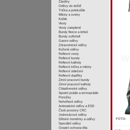
Zástěry
Oděvy do deště
Trička a polokošile
Mikiny a svetry
Košile
Vesty
Vesty zateplené
Bundy fleece a lehké
Bundy softshell
Gastro oděvy
Zdravotnické oděvy
Kožené oděvy
Reflexní vesty
Reflexní bundy
Reflexní kalhoty
Reflexní trička a mikiny
Reflexní oblečení
Reflexní doplňky
Zimní pracovní bundy
Zimní pracovní kalhoty
Chladírenské oděvy
Spodní prádlo a termoprádlo
Ponožky
Nehořlavé oděvy
Antistatické oděvy a ESD
Čisté prostory CRC
Jednorázové oděvy
FOTO:
Dětské montérky a oděvy
Speciální oděvy
Ostatní ochrana těla