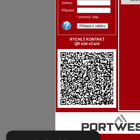
Jméno:
Příjmení:
* povinný údaj
RYCHLÝ KONTAKT
QR kód vCard