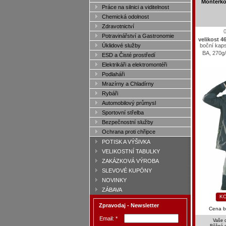
Montérko
Práce na silnici a viditelnost
Chemická odolnost
Zdravotnictví
Potravinářství a Gastronomie
velikost 4
boční kap
Úklidové služby
BA, 270g
ESD a Čisté prostředí
Elektrikáři a elektromontéři
Podlaháři
Mrazírny a Chladírny
Rybáři
Automobilový průmysl
Sportovní střelba
Bezpečnostní služby
Ochrana proti chřipce
POTISK A VÝŠIVKA
VELIKOSTNÍ TABULKY
ZAKÁZKOVÁ VÝROBA
SLEVOVÉ KUPÓNY
NOVINKY
ZÁBAVA
KO
Zpravodaj - Newsletter
Cena 
Email: *
Vaše 
Běžná 