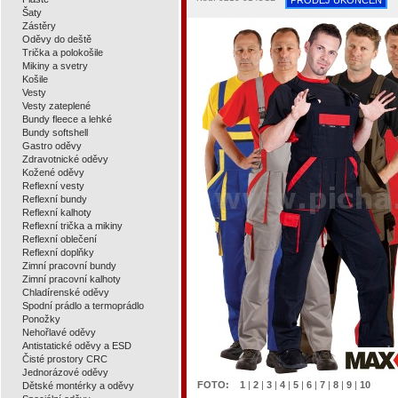
PRODEJ UKONČEN
Šaty
Zástěry
Oděvy do deště
Trička a polokošile
Mikiny a svetry
Košile
Vesty
Vesty zateplené
Bundy fleece a lehké
Bundy softshell
Gastro oděvy
Zdravotnické oděvy
Kožené oděvy
Reflexní vesty
Reflexní bundy
Reflexní kalhoty
Reflexní trička a mikiny
Reflexní oblečení
Reflexní doplňky
Zimní pracovní bundy
Zimní pracovní kalhoty
Chladírenské oděvy
Spodní prádlo a termoprádlo
Ponožky
Nehořlavé oděvy
Antistatické oděvy a ESD
Čisté prostory CRC
Jednorázové oděvy
FOTO:
1
|
2
|
3
|
4
|
5
|
6
|
7
|
8
|
9
|
10
Dětské montérky a oděvy