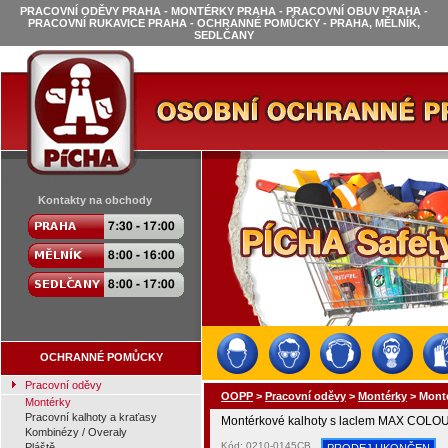
PRACOVNÍ ODĚVY PRAHA - MONTÉRKY PRAHA - PRACOVNÍ OBUV PRAHA -
PRACOVNÍ RUKAVICE PRAHA - OCHRANNÉ POMŮCKY - PRAHA, MĚLNÍK,
SEDLČANY
Kontakty na obchody
OCHRANNÉ POMŮCKY
Pracovní oděvy
OOPP
>
Pracovní oděvy
>
Montérky
>
Mont
Montérky
Pracovní kalhoty a kraťasy
Montérkové kalhoty s laclem MAX COLO
Kombinézy / Overaly
Kód: 0210-0145CB
Pláště