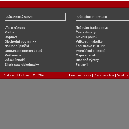
Zákaznický servis
Užitečné informace
Vše o nákupu
Než nám budete psát
Platba
Časté dotazy
Doprava
Slovník pojmů
Obchodní podmínky
Velikostní tabulky
Náhradní plnění
Legislativa k OOPP
Ochrana osobních údajů
Prohlášení o shodě
Reklamace
Mapa stránek
Vrácení zboží
Hledané výrazy
Zjistit stav objednávky
Partneři
Poslední aktualizace: 2.8.2026
Pracovní oděvy
|
Pracovní obuv
|
Montérk