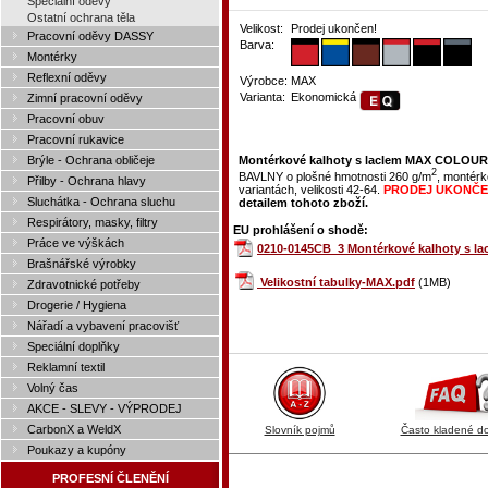
Speciální oděvy
Ostatní ochrana těla
Velikost:
Prodej ukončen!
Pracovní oděvy DASSY
Barva:
Montérky
Reflexní oděvy
Výrobce:
MAX
Varianta:
Ekonomická
Zimní pracovní oděvy
Pracovní obuv
Pracovní rukavice
Brýle - Ochrana obličeje
Montérkové kalhoty s laclem MAX COLOUR
2
BAVLNY o plošné hmotnosti 260 g/m
, montér
Přilby - Ochrana hlavy
variantách, velikosti 42-64.
PRODEJ UKONČ
Sluchátka - Ochrana sluchu
detailem tohoto zboží.
Respirátory, masky, filtry
EU prohlášení o shodě:
Práce ve výškách
0210-0145CB_3 Montérkové kalhoty s 
Brašnářské výrobky
Velikostní tabulky-MAX.pdf
(1MB)
Zdravotnické potřeby
Drogerie / Hygiena
Nářadí a vybavení pracovišť
Speciální doplňky
Reklamní textil
Volný čas
AKCE - SLEVY - VÝPRODEJ
CarbonX a WeldX
Slovník pojmů
Často kladené d
Poukazy a kupóny
PROFESNÍ ČLENĚNÍ