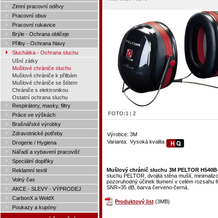
Zimní pracovní oděvy
Pracovní obuv
Pracovní rukavice
Brýle - Ochrana obličeje
Přilby - Ochrana hlavy
Sluchátka - Ochrana sluchu
Ušní zátky
Mušlové chrániče sluchu
Mušlové chrániče k přilbám
Mušlové chrániče se štítem
Chrániče s elektronikou
Ostatní ochrana sluchu
Respirátory, masky, filtry
FOTO:
1
|
2
Práce ve výškách
Brašnářské výrobky
Zdravotnické potřeby
Výrobce:
3M
Varianta:
Vysoká kvalita
Drogerie / Hygiena
Nářadí a vybavení pracovišť
Speciální doplňky
Mušlový chránič sluchu 3M PELTOR H540B-
Reklamní textil
sluchu PELTOR, dvojitá stěna mušlí, minimalizo
Volný čas
pozoruhodný účinek tlumení v celém rozsahu fr
SNR=35 dB, barva červeno-černá.
AKCE - SLEVY - VÝPRODEJ
CarbonX a WeldX
Produktový list
(3MB)
Poukazy a kupóny