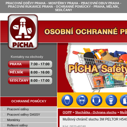
PRACOVNÍ ODĚVY PRAHA - MONTÉRKY PRAHA - PRACOVNÍ OBUV PRAHA -
PRACOVNÍ RUKAVICE PRAHA - OCHRANNÉ POMŮCKY - PRAHA, MĚLNÍK,
SEDLČANY
Kontakty na obchody
OCHRANNÉ POMŮCKY
Pracovní oděvy
OOPP
>
Sluchátka - Ochrana sluchu
>
Mušl
Pracovní oděvy DASSY
Mušlový chránič sluchu 3M PELTOR H540
Montérky
Reflexní oděvy
Kód: 0620-46246