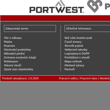
Zákaznický servis
Užitečné informace
Vše o nákupu
Než nám budete psát
Platba
Časté dotazy
Doprava
Slovník pojmů
Obchodní podmínky
Velikostní tabulky
Náhradní plnění
Legislativa k OOPP
Ochrana osobních údajů
Prohlášení o shodě
Reklamace
Mapa stránek
Vrácení zboží
Hledané výrazy
Zjistit stav objednávky
Partneři
Poslední aktualizace: 2.8.2026
Pracovní oděvy
|
Pracovní obuv
|
Montérk