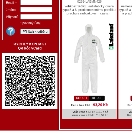
0289-LAEMN428
Email: *
velikost S-3XL
, antistatický overal
velikos
typu 5 a 6, proti omezenému postřiku,
typu 5 a
Jméno:
prachu a radioaktivním částicím
a prac
Příjmení:
* povinný údaj
RYCHLÝ KONTAKT
QR kód vCard
KOUPIT
DETAIL
93,20 Kč
Cena bez DPH:
Cen
Vaše cena s DPH: 112,77 Kč
Va
Běžná cena s DPH:
118,50 Kč
Běž