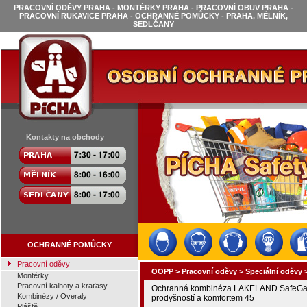
PRACOVNÍ ODĚVY PRAHA - MONTÉRKY PRAHA - PRACOVNÍ OBUV PRAHA -
PRACOVNÍ RUKAVICE PRAHA - OCHRANNÉ POMŮCKY - PRAHA, MĚLNÍK,
SEDLČANY
Kontakty na obchody
OCHRANNÉ POMŮCKY
Pracovní oděvy
OOPP
>
Pracovní oděvy
>
Speciální oděvy
Montérky
Pracovní kalhoty a kraťasy
Ochranná kombinéza LAKELAND SafeGard
Kombinézy / Overaly
prodyšností a komfortem 45
Pláště