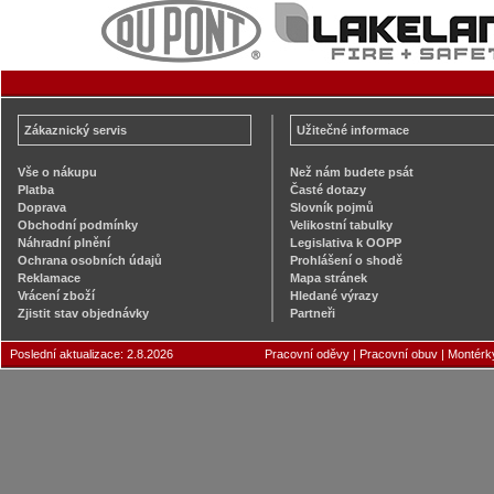
Zákaznický servis
Užitečné informace
Vše o nákupu
Než nám budete psát
Platba
Časté dotazy
Doprava
Slovník pojmů
Obchodní podmínky
Velikostní tabulky
Náhradní plnění
Legislativa k OOPP
Ochrana osobních údajů
Prohlášení o shodě
Reklamace
Mapa stránek
Vrácení zboží
Hledané výrazy
Zjistit stav objednávky
Partneři
Poslední aktualizace: 2.8.2026
Pracovní oděvy
|
Pracovní obuv
|
Montérk