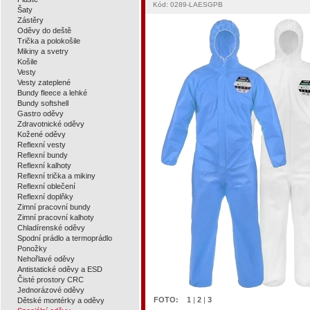
Kód: 0289-LAESGPB
Šaty
Zástěry
Oděvy do deště
Trička a polokošile
Mikiny a svetry
Košile
Vesty
Vesty zateplené
Bundy fleece a lehké
Bundy softshell
Gastro oděvy
Zdravotnické oděvy
Kožené oděvy
Reflexní vesty
Reflexní bundy
Reflexní kalhoty
Reflexní trička a mikiny
Reflexní oblečení
Reflexní doplňky
Zimní pracovní bundy
Zimní pracovní kalhoty
Chladírenské oděvy
Spodní prádlo a termoprádlo
Ponožky
Nehořlavé oděvy
Antistatické oděvy a ESD
Čisté prostory CRC
Jednorázové oděvy
FOTO:
1
|
2
|
3
Dětské montérky a oděvy