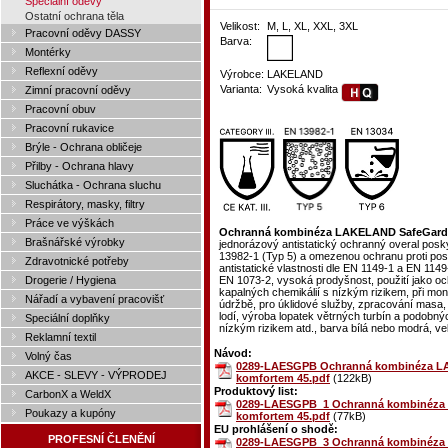
Speciální oděvy
Ostatní ochrana těla
Velikost:
M, L, XL, XXL, 3XL
Pracovní oděvy DASSY
Barva:
Montérky
Reflexní oděvy
Výrobce:
LAKELAND
Varianta:
Vysoká kvalita
Zimní pracovní oděvy
Pracovní obuv
Pracovní rukavice
Brýle - Ochrana obličeje
Přilby - Ochrana hlavy
Sluchátka - Ochrana sluchu
Respirátory, masky, filtry
Práce ve výškách
Ochranná kombinéza LAKELAND SafeGard G
Brašnářské výrobky
jednorázový antistatický ochranný overal posk
13982-1 (Typ 5) a omezenou ochranu proti post
Zdravotnické potřeby
antistatické vlastnosti dle EN 1149-1 a EN 114
EN 1073-2, vysoká prodyšnost, použití jako oc
Drogerie / Hygiena
kapalných chemikálií s nízkým rizikem, při mont
Nářadí a vybavení pracovišť
údržbě, pro úklidové služby, zpracování masa, 
lodí, výroba lopatek větrných turbín a podobn
Speciální doplňky
nízkým rizikem atd., barva bílá nebo modrá, ve
Reklamní textil
Návod:
Volný čas
0289-LAESGPB Ochranná kombinéza LAK
AKCE - SLEVY - VÝPRODEJ
komfortem 45.pdf
(122kB)
Produktový list:
CarbonX a WeldX
0289-LAESGPB_1 Ochranná kombinéza L
Poukazy a kupóny
komfortem 45.pdf
(77kB)
EU prohlášení o shodě:
PROFESNÍ ČLENĚNÍ
0289-LAESGPB_3 Ochranná kombinéza L