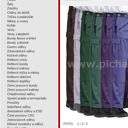
Šaty
Zástěry
Oděvy do deště
Trička a polokošile
Mikiny a svetry
Košile
Vesty
Vesty zateplené
Bundy fleece a lehké
Bundy softshell
Gastro oděvy
Zdravotnické oděvy
Kožené oděvy
Reflexní vesty
Reflexní bundy
Reflexní kalhoty
Reflexní trička a mikiny
Reflexní oblečení
Reflexní doplňky
Zimní pracovní bundy
Zimní pracovní kalhoty
Chladírenské oděvy
Spodní prádlo a termoprádlo
Ponožky
Nehořlavé oděvy
Antistatické oděvy a ESD
Čisté prostory CRC
Jednorázové oděvy
FOTO:
1
|
2
|
3
Dětské montérky a oděvy