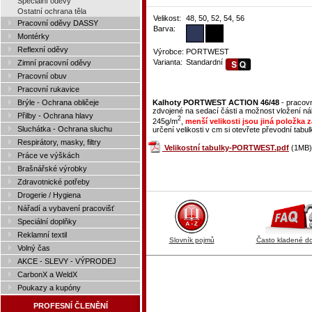
Speciální oděvy
Ostatní ochrana těla
Velikost:
48, 50, 52, 54, 56
Pracovní oděvy DASSY
Barva:
Montérky
Reflexní oděvy
Výrobce:
PORTWEST
Varianta:
Standardní
Zimní pracovní oděvy
Pracovní obuv
Pracovní rukavice
Brýle - Ochrana obličeje
Kalhoty PORTWEST ACTION 46/48
- pracovn
zdvojené na sedací části a možnost vložení nák
Přilby - Ochrana hlavy
2
245g/m
,
menší velikosti jsou jiná položka z
Sluchátka - Ochrana sluchu
určení velikosti v cm si otevřete převodní tabulk
Respirátory, masky, filtry
Velikostní tabulky-PORTWEST.pdf
(1MB)
Práce ve výškách
Brašnářské výrobky
Zdravotnické potřeby
Drogerie / Hygiena
Nářadí a vybavení pracovišť
Speciální doplňky
Reklamní textil
Slovník pojmů
Často kladené d
Volný čas
AKCE - SLEVY - VÝPRODEJ
CarbonX a WeldX
Poukazy a kupóny
PROFESNÍ ČLENĚNÍ