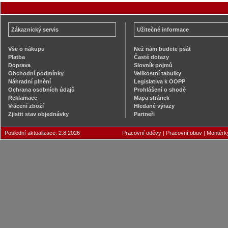
Zákaznický servis
Užitečné informace
Vše o nákupu
Než nám budete psát
Platba
Časté dotazy
Doprava
Slovník pojmů
Obchodní podmínky
Velikostní tabulky
Náhradní plnění
Legislativa k OOPP
Ochrana osobních údajů
Prohlášení o shodě
Reklamace
Mapa stránek
Vrácení zboží
Hledané výrazy
Zjistit stav objednávky
Partneři
Poslední aktualizace: 2.8.2026
Pracovní oděvy
|
Pracovní obuv
|
Montérk