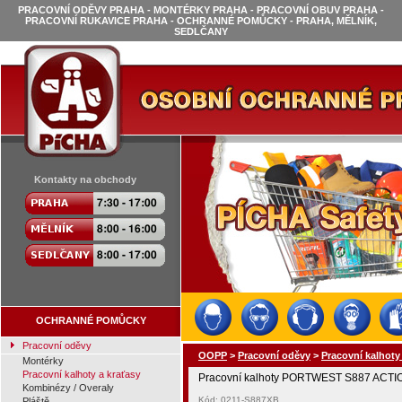
PRACOVNÍ ODĚVY PRAHA - MONTÉRKY PRAHA - PRACOVNÍ OBUV PRAHA -
PRACOVNÍ RUKAVICE PRAHA - OCHRANNÉ POMŮCKY - PRAHA, MĚLNÍK,
SEDLČANY
Kontakty na obchody
OCHRANNÉ POMŮCKY
Pracovní oděvy
OOPP
>
Pracovní oděvy
>
Pracovní kalhoty
Montérky
Pracovní kalhoty a kraťasy
Pracovní kalhoty PORTWEST S887 ACTI
Kombinézy / Overaly
Kód: 0211-S887XB
Pláště