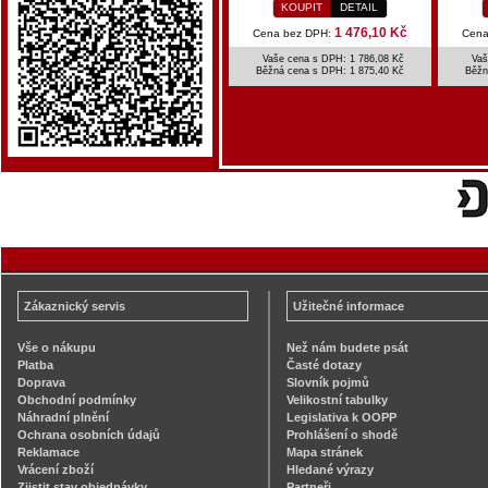
KOUPIT
DETAIL
1 476,10 Kč
Cena bez DPH:
Cena
Vaše cena s DPH: 1 786,08 Kč
Vaš
Běžná cena s DPH:
1 875,40 Kč
Běžn
Zákaznický servis
Užitečné informace
Vše o nákupu
Než nám budete psát
Platba
Časté dotazy
Doprava
Slovník pojmů
Obchodní podmínky
Velikostní tabulky
Náhradní plnění
Legislativa k OOPP
Ochrana osobních údajů
Prohlášení o shodě
Reklamace
Mapa stránek
Vrácení zboží
Hledané výrazy
Zjistit stav objednávky
Partneři