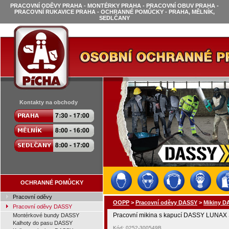
PRACOVNÍ ODĚVY PRAHA - MONTÉRKY PRAHA - PRACOVNÍ OBUV PRAHA -
PRACOVNÍ RUKAVICE PRAHA - OCHRANNÉ POMŮCKY - PRAHA, MĚLNÍK,
SEDLČANY
Kontakty na obchody
OCHRANNÉ POMŮCKY
Pracovní oděvy
OOPP
>
Pracovní oděvy DASSY
>
Mikiny D
Pracovní oděvy DASSY
Pracovní mikina s kapucí DASSY LUNAX
Montérkové bundy DASSY
Kalhoty do pasu DASSY
Kód: 0252-300549B