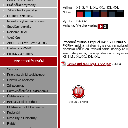
Brašnářské výrobky
Velikost:
XS, S, M, L, XL, XXL, 3XL, 4XL
Zdravotnické potřeby
Barva:
Drogerie / Hygiena
Nářadí a vybavení pracovišť
Výrobce:
DASSY
Varianta:
Vysoká kvalita
Speciální doplňky
Reklamní textil
Volný čas
Pracovní mikina s kapucí DASSY LUNAX S
AKCE - SLEVY - VÝPRODEJ
FX Flex, mikina má dlouhý zip s ochranou brad
CarbonX a WeldX
elastickou šňůrkou, reflexní partie, náplety na
kontrastní prošití, mikina je vhodná pro výši
Poukazy a kupóny
XS,S,M,L,XL,XXL,3XL,4XL.
PROFESNÍ ČLENĚNÍ
Velikostní tabulky-DASSY.pdf
(2MB)
Svářeči
Práce na silnici a viditelnost
Chemická odolnost
Zdravotnictví
Potravinářství a Gastronomie
Úklidové služby
ESD a Čisté prostředí
Slovník pojmů
Elektrikáři a elektromontéři
Podlaháři
Mrazírny a Chladírny
Rybáři