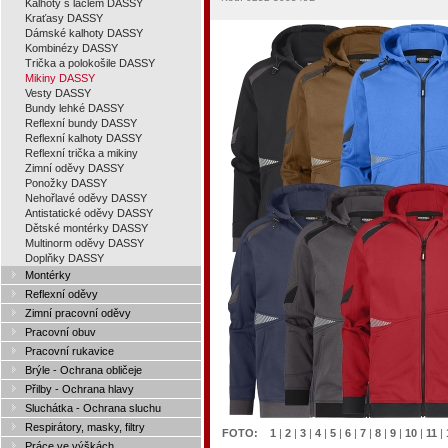
Kalhoty s laclem DASSY
Kraťasy DASSY
Dámské kalhoty DASSY
Kombinézy DASSY
Trička a polokošile DASSY
Mikiny DASSY
Vesty DASSY
Bundy lehké DASSY
Reflexní bundy DASSY
Reflexní kalhoty DASSY
Reflexní trička a mikiny
Zimní oděvy DASSY
Ponožky DASSY
Nehořlavé oděvy DASSY
Antistatické oděvy DASSY
Dětské montérky DASSY
Multinorm oděvy DASSY
Doplňky DASSY
Montérky
Reflexní oděvy
Zimní pracovní oděvy
Pracovní obuv
Pracovní rukavice
Brýle - Ochrana obličeje
Přilby - Ochrana hlavy
Sluchátka - Ochrana sluchu
Respirátory, masky, filtry
FOTO:
1
|
2
|
3
|
4
|
5
|
6
|
7
|
8
|
9
|
10
|
11
|
Práce ve výškách