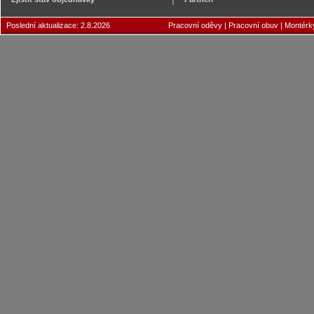
Poslední aktualizace: 2.8.2026
Pracovní oděvy
|
Pracovní obuv
|
Montérk