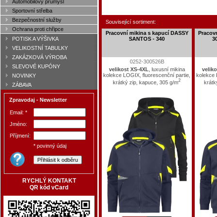
Automobilový průmysl
Sportovní střelba
Bezpečnostní služby
Související sortiment:
Ochrana proti chřipce
Pracovní mikina s kapucí DASSY
Pracov
SANTOS - 340
3
POTISK A VÝŠIVKA
VELIKOSTNÍ TABULKY
ZAKÁZKOVÁ VÝROBA
0252-300526B
SLEVOVÉ KUPÓNY
velikost XS-4XL
, luxusní mikina
velik
kolekce LOGIX, fluorescenční partie,
kolekce 
NOVINKY
2
krátký zip, kapuce, 305 g/m
krátk
ZÁBAVA
Zpravodaj - Newsletter
Email: *
Jméno:
Příjmení:
* povinný údaj
RYCHLÝ KONTAKT
QR kód vCard