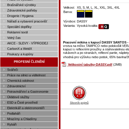
Brašnářské výrobky
Velikost:
XS, S, M, L, XL, XXL, 3XL, 4XL
Zdravotnické potřeby
Barva:
Drogerie / Hygiena
Nářadí a vybavení pracovišť
Výrobce:
DASSY
Varianta:
Vysoká kvalita
Speciální doplňky
Reklamní textil
Volný čas
Pracovní mikina s kapucí DASSY SANTOS -
AKCE - SLEVY - VÝPRODEJ
vrstva na tričko TAMPICO nebo polokošili VE
CarbonX a WeldX
kapuci s reflexními proužky a stahovatelnou el
rukávech a po stranách, reflexní partie, náplet
Poukazy a kupóny
vhodná pro výšivku nebo potisk, 65% bavlna/
PROFESNÍ ČLENĚNÍ
Velikostní tabulky-DASSY.pdf
(2MB)
Svářeči
Práce na silnici a viditelnost
Chemická odolnost
Zdravotnictví
Potravinářství a Gastronomie
Úklidové služby
ESD a Čisté prostředí
Slovník pojmů
Elektrikáři a elektromontéři
Podlaháři
Mrazírny a Chladírny
Rybáři