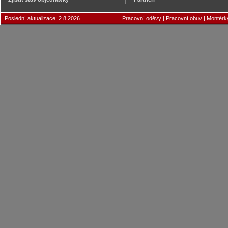
Poslední aktualizace: 2.8.2026
Pracovní oděvy
|
Pracovní obuv
|
Montérk