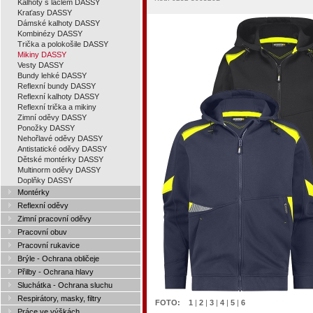
Kalhoty s laclem DASSY
Kraťasy DASSY
Dámské kalhoty DASSY
Kombinézy DASSY
Trička a polokošile DASSY
Mikiny DASSY
Vesty DASSY
Bundy lehké DASSY
Reflexní bundy DASSY
Reflexní kalhoty DASSY
Reflexní trička a mikiny
Zimní oděvy DASSY
Ponožky DASSY
Nehořlavé oděvy DASSY
Antistatické oděvy DASSY
Dětské montérky DASSY
Multinorm oděvy DASSY
Doplňky DASSY
Montérky
Reflexní oděvy
Zimní pracovní oděvy
Pracovní obuv
Pracovní rukavice
Brýle - Ochrana obličeje
Přilby - Ochrana hlavy
Sluchátka - Ochrana sluchu
Respirátory, masky, filtry
FOTO:
1
|
2
|
3
|
4
|
5
|
6
Práce ve výškách