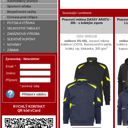
Automobilový průmysl
Sportovní střelba
Bezpečnostní služby
Související sortiment:
Ochrana proti chřipce
Pracovní mikina DASSY ARATU -
Pracov
305 - s krátkým zipem
LU
POTISK A VÝŠIVKA
VELIKOSTNÍ TABULKY
ZAKÁZKOVÁ VÝROBA
0252-300521B
SLEVOVÉ KUPÓNY
velikost XS-4XL
, luxusní mikina
velik
kolekce LOGIX, fluorescenční partie,
kolekce 
NOVINKY
2
krátký zip, klokanka, 305 g/m
kapuce
ZÁBAVA
Zpravodaj - Newsletter
Email: *
Jméno:
Příjmení:
* povinný údaj
RYCHLÝ KONTAKT
QR kód vCard