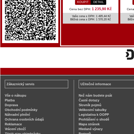
KOUPIT
DETAIL
1 235,90 Kč
Cena bez DPH:
Cena
Vaše cena s DPH: 1 495,44 Kč
Vaš
Běžná cena s DPH:
1 570,20 Kč
Běžn
Zákaznický servis
Užitečné informace
Vše o nákupu
Než nám budete psát
Platba
Časté dotazy
Doprava
Slovník pojmů
Obchodní podmínky
Velikostní tabulky
Náhradní plnění
Legislativa k OOPP
Ochrana osobních údajů
Prohlášení o shodě
Reklamace
Mapa stránek
Vrácení zboží
Hledané výrazy
Zjistit stav objednávky
Partneři