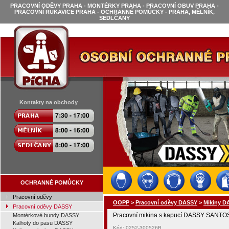
PRACOVNÍ ODĚVY PRAHA - MONTÉRKY PRAHA - PRACOVNÍ OBUV PRAHA -
PRACOVNÍ RUKAVICE PRAHA - OCHRANNÉ POMŮCKY - PRAHA, MĚLNÍK,
SEDLČANY
Kontakty na obchody
OCHRANNÉ POMŮCKY
Pracovní oděvy
OOPP
>
Pracovní oděvy DASSY
>
Mikiny D
Pracovní oděvy DASSY
Pracovní mikina s kapucí DASSY SANTOS
Montérkové bundy DASSY
Kalhoty do pasu DASSY
Kód: 0252-300526B