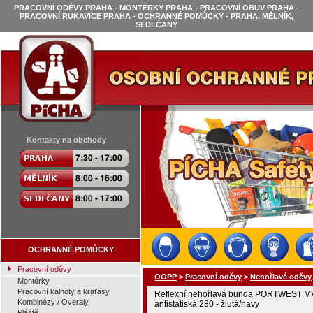
PRACOVNÍ ODĚVY PRAHA - MONTÉRKY PRAHA - PRACOVNÍ OBUV PRAHA -
PRACOVNÍ RUKAVICE PRAHA - OCHRANNÉ POMŮCKY - PRAHA, MĚLNÍK,
SEDLČANY
Kontakty na obchody
OCHRANNÉ POMŮCKY
Pracovní oděvy
OOPP
>
Pracovní oděvy
>
Nehořlavé oděvy
Montérky
Pracovní kalhoty a kraťasy
Reflexní nehořlavá bunda PORTWEST 
Kombinézy / Overaly
antistatiská 280 - žlutá/navy
Pláště