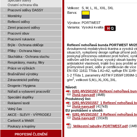
Speciální oděvy
Ostatní ochrana těla
Velikost:
S, M, L, XL, XXL, 3XL
Pracovní oděvy DASSY
Barva:
Montérky
Reflexní oděvy
Výrobce:
PORTWEST
Varianta:
Vysoká kvalita
Zimní pracovní oděvy
Pracovní obuv
Pracovní rukavice
Brýle - Ochrana obličeje
Reflexní nehořlavá bunda PORTWEST MV25 
dvoubarevná modakrylová tkanina a vysoká vid
Přilby - Ochrana hlavy
situacích, vylepšený design splňuje přísné po
poskytují přirozenou odolnost proti hoření, vyni
Sluchátka - Ochrana sluchu
oděvům udržet svůj tvar, vysoký obsah bavlny d
Respirátory, masky, filtry
antistatické vlastnosti, trojité švy jsou prošité
průmyslové praní, oděv je certifikován dle ví
Práce ve výškách
EN ISO 11611 Třída 1 A1+A2, splňuje EN 1149-
Brašnářské výrobky
1-2 Třída 1, parametry ASTM F1959/F1959M-1
2
g/m
, velikosti S,M,L,XL,XXL,3XL.
Zdravotnické potřeby
Drogerie / Hygiena
Návod:
0281-MV2501557 Reflexní nehořlavá bu
Nářadí a vybavení pracovišť
žlutá-navy.pdf
(4MB)
Speciální doplňky
Produktový list:
0281-MV2501557_1 Reflexní nehořlavá 
Reklamní textil
žlutá-navy.pdf
(417kB)
Volný čas
EU prohlášení o shodě:
0281-MV2501557_3 Reflexní nehořlavá 
AKCE - SLEVY - VÝPRODEJ
žlutá-navy.pdf
(191kB)
CarbonX a WeldX
Velikostní tabulky-PORTWEST.pdf
(1MB
Poukazy a kupóny
PROFESNÍ ČLENĚNÍ