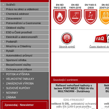
Svářeči
Práce na silnici a viditelnost
Chemická odolnost
Zdravotnictví
Potravinářství a Gastronomie
Úklidové služby
ESD a Čisté prostředí
Elektrikáři a elektromontéři
Podlaháři
Mrazírny a Chladírny
Slovník pojmů
Často kladené d
Rybáři
Automobilový průmysl
Sportovní střelba
Bezpečnostní služby
Ochrana proti chřipce
POTISK A VÝŠIVKA
VELIKOSTNÍ TABULKY
Související sortiment:
ZAKÁZKOVÁ VÝROBA
Reflexní nehořlavé kalhoty s
Neh
SLEVOVÉ KUPÓNY
laclem PORTWEST FR63 Hi-Vis
PO
MULTINORM - žlutá/navy
BI
NOVINKY
ZÁBAVA
0281-FR6301557
velikost S-3XL
, antistatický ochranný
vel
Zpravodaj - Newsletter
oděv EN 1149-5 proti postřiku
mul