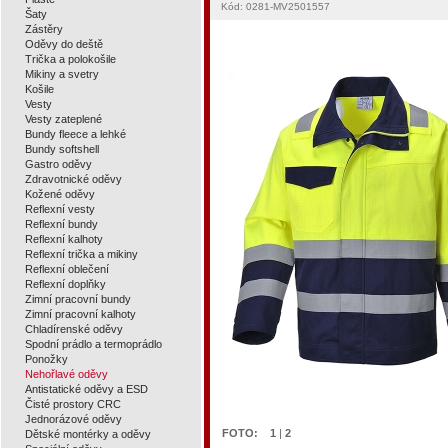
Kód: 0281-MV2501557
Šaty
Zástěry
Oděvy do deště
Trička a polokošile
Mikiny a svetry
Košile
Vesty
Vesty zateplené
Bundy fleece a lehké
Bundy softshell
Gastro oděvy
Zdravotnické oděvy
Kožené oděvy
Reflexní vesty
Reflexní bundy
Reflexní kalhoty
Reflexní trička a mikiny
Reflexní oblečení
Reflexní doplňky
Zimní pracovní bundy
Zimní pracovní kalhoty
Chladírenské oděvy
Spodní prádlo a termoprádlo
Ponožky
Nehořlavé oděvy
Antistatické oděvy a ESD
Čisté prostory CRC
Jednorázové oděvy
FOTO:
1
|
2
Dětské montérky a oděvy