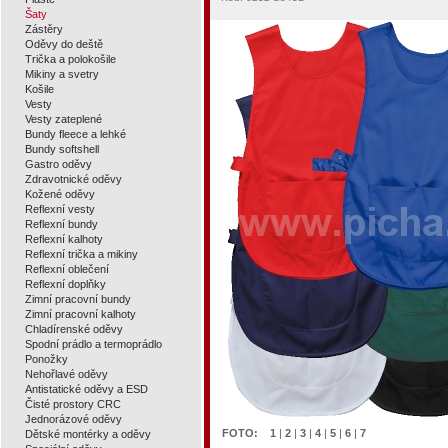
Šaty
Zástěry
Oděvy do deště
Trička a polokošile
Mikiny a svetry
Košile
Vesty
Vesty zateplené
Bundy fleece a lehké
Bundy softshell
Gastro oděvy
Zdravotnické oděvy
Kožené oděvy
Reflexní vesty
Reflexní bundy
Reflexní kalhoty
Reflexní trička a mikiny
Reflexní oblečení
Reflexní doplňky
Zimní pracovní bundy
Zimní pracovní kalhoty
Chladírenské oděvy
Spodní prádlo a termoprádlo
Ponožky
Nehořlavé oděvy
Antistatické oděvy a ESD
Čisté prostory CRC
Jednorázové oděvy
FOTO:
1
|
2
|
3
|
4
|
5
|
6
|
7
Dětské montérky a oděvy