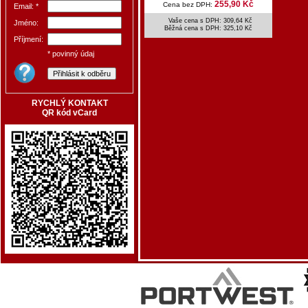
255,90 Kč
Cena bez DPH:
Email: *
Vaše cena s DPH: 309,64 Kč
Jméno:
Běžná cena s DPH:
325,10 Kč
Příjmení:
* povinný údaj
RYCHLÝ KONTAKT
QR kód vCard