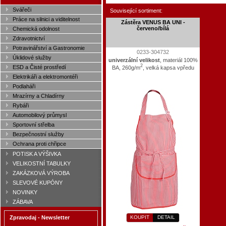
Svářeči
Související sortiment:
Práce na silnici a viditelnost
Zástěra VENUS BA UNI -
červeno/bílá
Chemická odolnost
Zdravotnictví
Potravinářství a Gastronomie
0233-304732
Úklidové služby
univerzální velikost
, materiál 100%
2
ESD a Čisté prostředí
BA, 260g/m
, velká kapsa vpředu
Elektrikáři a elektromontéři
Podlaháři
Mrazírny a Chladírny
Rybáři
Automobilový průmysl
Sportovní střelba
Bezpečnostní služby
Ochrana proti chřipce
POTISK A VÝŠIVKA
VELIKOSTNÍ TABULKY
ZAKÁZKOVÁ VÝROBA
SLEVOVÉ KUPÓNY
NOVINKY
ZÁBAVA
KOUPIT
DETAIL
Zpravodaj - Newsletter