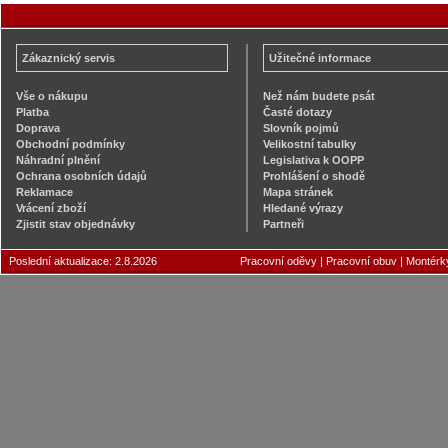
Zákaznický servis
Užitečné informace
Vše o nákupu
Než nám budete psát
Platba
Časté dotazy
Doprava
Slovník pojmů
Obchodní podmínky
Velikostní tabulky
Náhradní plnění
Legislativa k OOPP
Ochrana osobních údajů
Prohlášení o shodě
Reklamace
Mapa stránek
Vrácení zboží
Hledané výrazy
Zjistit stav objednávky
Partneři
Poslední aktualizace: 2.8.2026
Pracovní oděvy
|
Pracovní obuv
|
Montérk