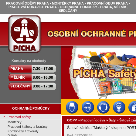
PRACOVNÍ ODĚVY PRAHA - MONTÉRKY PRAHA - PRACOVNÍ OBUV PRAHA -
PRACOVNÍ RUKAVICE PRAHA - OCHRANNÉ POMŮCKY - PRAHA, MĚLNÍK,
SEDLČANY
Kontakty na obchody
OCHRANNÉ POMŮCKY
Pracovní oděvy
OOPP
>
Pracovní oděvy
>
Šaty
>
Šatová zá
Montérky
Pracovní kalhoty a kraťasy
Šatová zástěra "Mušketýr" s kapsou P
Kombinézy / Overaly
Kód: 0232-S843B
Pláště