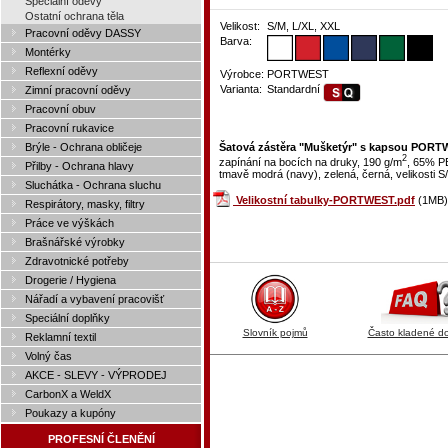
Speciální oděvy
Ostatní ochrana těla
Velikost:
S/M, L/XL, XXL
Pracovní oděvy DASSY
Barva:
Montérky
Reflexní oděvy
Výrobce:
PORTWEST
Varianta:
Standardní
Zimní pracovní oděvy
Pracovní obuv
Pracovní rukavice
Brýle - Ochrana obličeje
Šatová zástěra "Mušketýr" s kapsou POR
2
zapínání na bocích na druky, 190 g/m
, 65% PE
Přilby - Ochrana hlavy
tmavě modrá (navy), zelená, černá, velikosti S
Sluchátka - Ochrana sluchu
Velikostní tabulky-PORTWEST.pdf
(1MB)
Respirátory, masky, filtry
Práce ve výškách
Brašnářské výrobky
Zdravotnické potřeby
Drogerie / Hygiena
Nářadí a vybavení pracovišť
Speciální doplňky
Slovník pojmů
Často kladené d
Reklamní textil
Volný čas
AKCE - SLEVY - VÝPRODEJ
CarbonX a WeldX
Poukazy a kupóny
PROFESNÍ ČLENĚNÍ