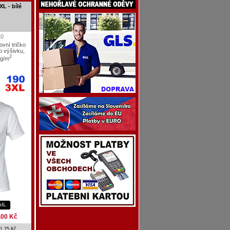
XL - bílé
10
ovní tričko
o výšivku,
2
0g/m
AIL
,00 Kč
1,75 Kč