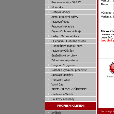
Velikost:
Pracovní oděvy DASSY
Barva:
Montérky
Reflexní oděvy
Výrobce:
Varianta:
Zimní pracovní oděvy
Pracovní obuv
Pracovní rukavice
Brýle - Ochrana obličeje
Tričko Xfe
ramene na 
Přilby - Ochrana hlavy
beze švů, 
jsou jiná
Sluchátka - Ochrana sluchu
Respirátory, masky, filtry
Práce ve výškách
Brašnářské výrobky
Zdravotnické potřeby
Drogerie / Hygiena
Nářadí a vybavení pracovišť
Speciální doplňky
Slovn
Reklamní textil
Volný čas
AKCE - SLEVY - VÝPRODEJ
CarbonX a WeldX
Poukazy a kupóny
PROFESNÍ ČLENĚNÍ
Související
Svářeči