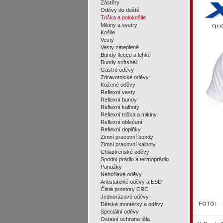
Zástěry
Oděvy do deště
Trička a polokošile
Mikiny a svetry
Košile
Vesty
Vesty zateplené
Bundy fleece a lehké
Bundy softshell
Gastro oděvy
Zdravotnické oděvy
Kožené oděvy
Reflexní vesty
Reflexní bundy
Reflexní kalhoty
Reflexní trička a mikiny
Reflexní oblečení
Reflexní doplňky
Zimní pracovní bundy
Zimní pracovní kalhoty
Chladírenské oděvy
Spodní prádlo a termoprádlo
Ponožky
Nehořlavé oděvy
Antistatické oděvy a ESD
Čisté prostory CRC
Jednorázové oděvy
FOTO:
Dětské montérky a oděvy
Speciální oděvy
Ostatní ochrana těla