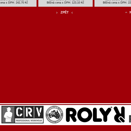
cena s DPH:
242,70 Kč
Běžná cena s DPH:
123,10 Kč
Běžná cena s DPH:
22
ZPĚT