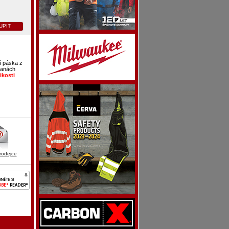
UPIT
í páska z
tranách
ikosti
rodejce