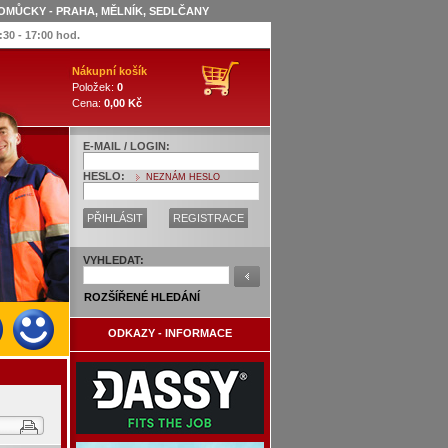
OMŮCKY - PRAHA, MĚLNÍK, SEDLČANY
:30 - 17:00 hod.
Nákupní košík
Položek:
0
Cena:
0,00 Kč
E-MAIL / LOGIN:
HESLO:
NEZNÁM HESLO
PŘIHLÁSIT
REGISTRACE
VYHLEDAT:
ROZŠÍŘENÉ HLEDÁNÍ
ODKAZY - INFORMACE