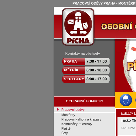
PRACOVNÍ ODĚVY PRAHA - MONTÉRKY
Kontakty na obchody
OCHRANNÉ POMŮCKY
Pracovní oděvy
OOPP
>
P
Montérky
Pracovní kalhoty a kraťasy
Tričko Xf
Kombinézy / Overaly
Kód: 0251
Pláště
Šaty