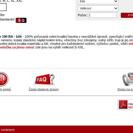
S, M, L, XL, XXL
Xfer
Počet:
KO
Standardní
r 190 BA - bílé
- 100% počesaná velmi kvalitní bavlna v nesrážlivé úpravě, zpevňující vnitřn
rameno, kulatý elastický náplet kolem krku, všechny švy zdvojeny, volný střih, trup je po s
velmi dobrá kvalita materiálu a šití, vhodné pro každodenní nošení, výšivku i potisk, větší
vel
 položka za jinou cenu!
zde jsou na výběr velikosti S-XXL.
ík pojmů
Často kladené dotazy
Dotaz na p
 sortiment: