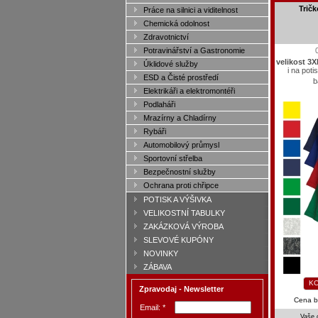
Tričk
Práce na silnici a viditelnost
Chemická odolnost
Zdravotnictví
Potravinářství a Gastronomie
velikost 3X
Úklidové služby
i na pot
ESD a Čisté prostředí
b
Elektrikáři a elektromontéři
Podlaháři
Mrazírny a Chladírny
Rybáři
Automobilový průmysl
Sportovní střelba
Bezpečnostní služby
Ochrana proti chřipce
POTISK A VÝŠIVKA
VELIKOSTNÍ TABULKY
ZAKÁZKOVÁ VÝROBA
SLEVOVÉ KUPÓNY
NOVINKY
ZÁBAVA
KO
Zpravodaj - Newsletter
Cena 
Email: *
Vaše 