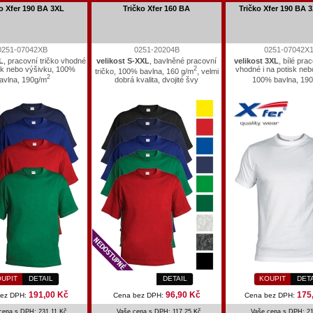
o Xfer 190 BA 3XL
Tričko Xfer 160 BA
Tričko Xfer 190 BA 3
0251-07042XB
0251-20204B
0251-07042X
L
, pracovní tričko vhodné
velikost S-XXL
, bavlněné pracovní
velikost 3XL
, bílé prac
isk nebo výšivku, 100%
2
vhodné i na potisk neb
tričko, 100% bavlna, 160 g/m
, velmi
2
avlna, 190g/m
dobrá kvalita, dvojité švy
100% bavlna, 19
UPIT
DETAIL
DETAIL
KOUPIT
DET
191,00 Kč
96,90 Kč
175
bez DPH:
Cena bez DPH:
Cena bez DPH:
cena s DPH: 231,11 Kč
Vaše cena s DPH: 117,25 Kč
Vaše cena s DPH: 21