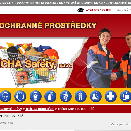
 PRAHA - PRACOVNÍ OBUV PRAHA - PRACOVNÍ RUKAVICE PRAHA - OCHRANNÉ P
+420 602 127 833
Po - Pá 7
racovní oděvy
>
Trička a polokošile
>
Tričko Xfer 190 BA - bílé
er 190 BA - bílé
-0704210
Verze pro tisk