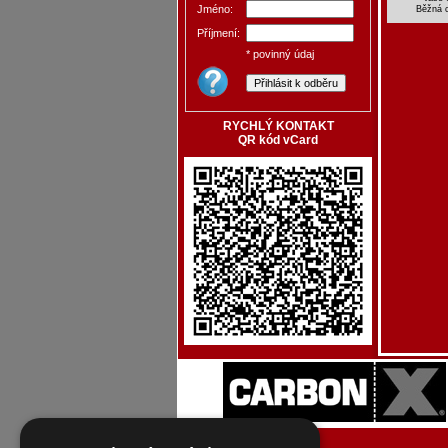
Jméno:
Běžná 
Příjmení:
* povinný údaj
RYCHLÝ KONTAKT
QR kód vCard