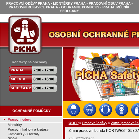
PRACOVNÍ ODĚVY PRAHA - MONTÉRKY PRAHA - PRACOVNÍ OBUV PRAHA -
PRACOVNÍ RUKAVICE PRAHA - OCHRANNÉ POMŮCKY - PRAHA, MĚLNÍK,
SEDLČANY
Kontakty na obchody
OCHRANNÉ POMŮCKY
Pracovní oděvy
OOPP
>
Pracovní oděvy
>
Zimní pracovní 
Montérky
Pracovní kalhoty a kraťasy
Zimní pracovní bunda PORTWEST S570 A
Kombinézy / Overaly
Kód: 0270-S570B
Pláště