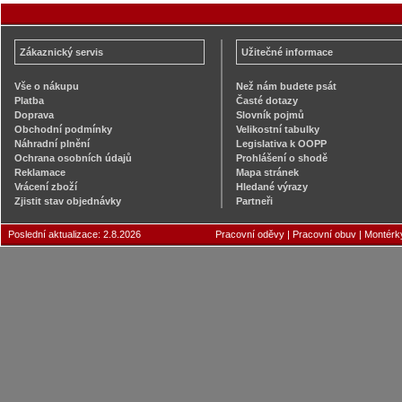
Zákaznický servis
Užitečné informace
Vše o nákupu
Než nám budete psát
Platba
Časté dotazy
Doprava
Slovník pojmů
Obchodní podmínky
Velikostní tabulky
Náhradní plnění
Legislativa k OOPP
Ochrana osobních údajů
Prohlášení o shodě
Reklamace
Mapa stránek
Vrácení zboží
Hledané výrazy
Zjistit stav objednávky
Partneři
Poslední aktualizace: 2.8.2026
Pracovní oděvy
|
Pracovní obuv
|
Montérk