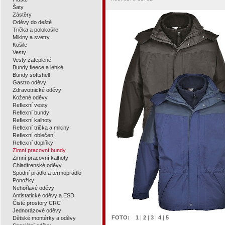
Šaty
Zástěry
Oděvy do deště
Trička a polokošile
Mikiny a svetry
Košile
Vesty
Vesty zateplené
Bundy fleece a lehké
Bundy softshell
Gastro oděvy
Zdravotnické oděvy
Kožené oděvy
Reflexní vesty
Reflexní bundy
Reflexní kalhoty
Reflexní trička a mikiny
Reflexní oblečení
Reflexní doplňky
Zimní pracovní bundy
Zimní pracovní kalhoty
Chladírenské oděvy
Spodní prádlo a termoprádlo
Ponožky
Nehořlavé oděvy
Antistatické oděvy a ESD
Čisté prostory CRC
Jednorázové oděvy
FOTO:
1
|
2
|
3
|
4
|
5
Dětské montérky a oděvy