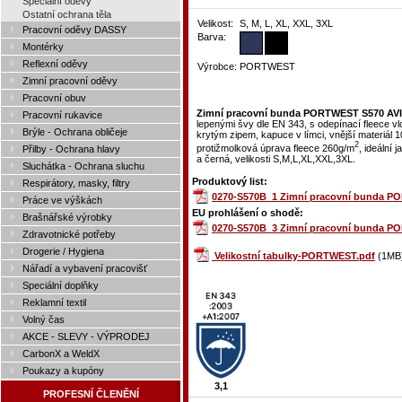
Speciální oděvy
Ostatní ochrana těla
Velikost:
S, M, L, XL, XXL, 3XL
Pracovní oděvy DASSY
Barva:
Montérky
Reflexní oděvy
Výrobce:
PORTWEST
Zimní pracovní oděvy
Pracovní obuv
Zimní pracovní bunda PORTWEST S570 AVI
Pracovní rukavice
lepenými švy dle EN 343, s odepínací fleece v
Brýle - Ochrana obličeje
krytým zipem, kapuce v límci, vnější materiál
2
protižmolková úprava fleece 260g/m
, ideální
Přilby - Ochrana hlavy
a černá, velikosti S,M,L,XL,XXL,3XL.
Sluchátka - Ochrana sluchu
Produktový list:
Respirátory, masky, filtry
0270-S570B_1 Zimní pracovní bunda P
Práce ve výškách
EU prohlášení o shodě:
Brašnářské výrobky
0270-S570B_3 Zimní pracovní bunda P
Zdravotnické potřeby
Drogerie / Hygiena
Velikostní tabulky-PORTWEST.pdf
(1MB
Nářadí a vybavení pracovišť
Speciální doplňky
Reklamní textil
Volný čas
AKCE - SLEVY - VÝPRODEJ
CarbonX a WeldX
Poukazy a kupóny
3,1
PROFESNÍ ČLENĚNÍ