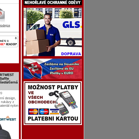
rodejce
PORTWEST
Baffle
 šedá/černá
99
rní design,
 rukávy z
ateriál nylon