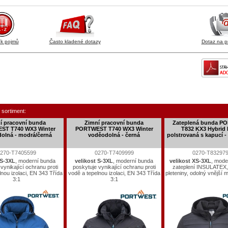
ík pojmů
Často kladené dotazy
Dotaz na p
 sortiment:
í pracovní bunda
Zimní pracovní bunda
Zateplená bunda 
ST T740 WX3 Winter
PORTWEST T740 WX3 Winter
T832 KX3 Hybrid 
olná - modrá/černá
voděodolná - černá
polstrovaná s kapucí -
270-T7405599
0270-T7409999
0270-T83297
 S-3XL
, moderní bunda
velikost S-3XL
, moderní bunda
velikost XS-3XL
, mode
vynikající ochranu proti
poskytuje vynikající ochranu proti
zateplení INSULATEX,
lnou izolaci, EN 343 Třída
vodě a tepelnou izolaci, EN 343 Třída
pleteniny, odolný vnější m
3:1
3:1