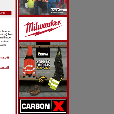
UPIT
ní bunda
entový lem,
rtifikace
, vnitřní
ikosti
rná.pdf
rná.pdf