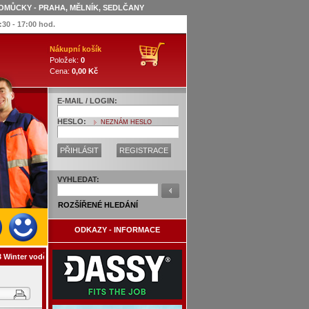
OMŮCKY - PRAHA, MĚLNÍK, SEDLČANY
:30 - 17:00 hod.
Nákupní košík
Položek:
0
Cena:
0,00 Kč
E-MAIL / LOGIN:
HESLO:
NEZNÁM HESLO
PŘIHLÁSIT
REGISTRACE
VYHLEDAT:
ROZŠÍŘENÉ HLEDÁNÍ
ODKAZY - INFORMACE
Winter voděodolná - šedá/černá