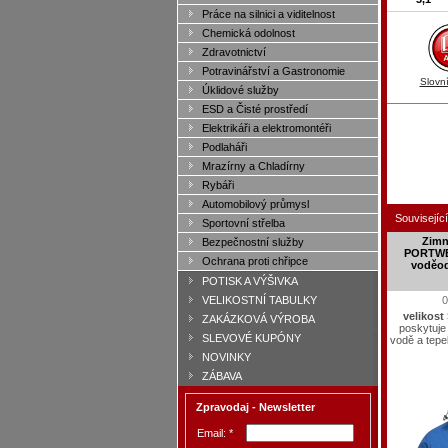
Práce na silnici a viditelnost
Chemická odolnost
Zdravotnictví
Potravinářství a Gastronomie
Slovn
Úklidové služby
ESD a Čisté prostředí
Elektrikáři a elektromontéři
Podlaháři
Mrazírny a Chladírny
Rybáři
Automobilový průmysl
Související
Sportovní střelba
Zimn
Bezpečnostní služby
PORTWE
Ochrana proti chřipce
voděod
POTISK A VÝŠIVKA
VELIKOSTNÍ TABULKY
0
velikost
ZAKÁZKOVÁ VÝROBA
poskytuje 
SLEVOVÉ KUPÓNY
vodě a tepe
NOVINKY
ZÁBAVA
Zpravodaj - Newsletter
Email: *