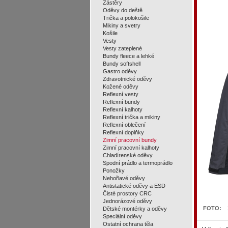
Zástěry
Oděvy do deště
Trička a polokošile
Mikiny a svetry
Košile
Vesty
Vesty zateplené
Bundy fleece a lehké
Bundy softshell
Gastro oděvy
Zdravotnické oděvy
Kožené oděvy
Reflexní vesty
Reflexní bundy
Reflexní kalhoty
Reflexní trička a mikiny
Reflexní oblečení
Reflexní doplňky
Zimní pracovní bundy
Zimní pracovní kalhoty
Chladírenské oděvy
Spodní prádlo a termoprádlo
Ponožky
Nehořlavé oděvy
Antistatické oděvy a ESD
Čisté prostory CRC
Jednorázové oděvy
FOTO:
Dětské montérky a oděvy
Speciální oděvy
Ostatní ochrana těla