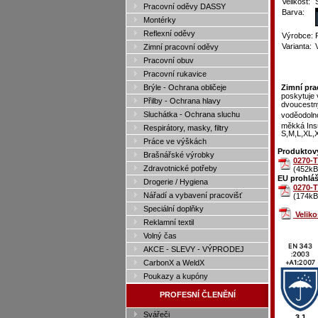
Velikost:
Pracovní oděvy DASSY
Barva:
Montérky
Reflexní oděvy
Výrobce:
Varianta:
Zimní pracovní oděvy
Pracovní obuv
Pracovní rukavice
Brýle - Ochrana obličeje
Zimní pr
poskytuje 
Přilby - Ochrana hlavy
dvoucestný
Sluchátka - Ochrana sluchu
voděodoln
měkká Insu
Respirátory, masky, filtry
S,M,L,XL,
Práce ve výškách
Produktový
Brašnářské výrobky
0270-T
Zdravotnické potřeby
(452kB
EU prohláš
Drogerie / Hygiena
0270-T
Nářadí a vybavení pracovišť
(174kB
Speciální doplňky
Velik
Reklamní textil
Volný čas
AKCE - SLEVY - VÝPRODEJ
CarbonX a WeldX
Poukazy a kupóny
PROFESNÍ ČLENĚNÍ
Svářeči
3,1