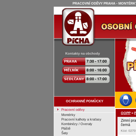
PRACOVNÍ ODĚVY PRAHA - MONTÉRKY
Kontakty na obchody
OCHRANNÉ POMŮCKY
Pracovní oděvy
OOPP
>
P
Montérky
Pracovní kalhoty a kraťasy
Zimní pr
Kombinézy / Overaly
černá
Pláště
Kód: 0270
Šaty