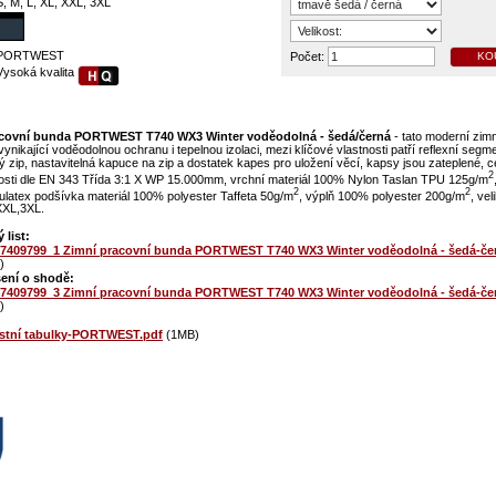
S, M, L, XL, XXL, 3XL
PORTWEST
Počet:
KO
Vysoká kvalita
acovní bunda PORTWEST T740 WX3 Winter voděodolná - šedá/černá
- tato moderní zim
vynikající voděodolnou ochranu i tepelnou izolaci, mezi klíčové vlastnosti patří reflexní segm
 zip, nastavitelná kapuce na zip a dostatek kapes pro uložení věcí, kapsy jsou zateplené, ce
2
osti dle EN 343 Třída 3:1 X WP 15.000mm, vrchní materiál 100% Nylon Taslan TPU 125g/m
2
2
latex podšívka materiál 100% polyester Taffeta 50g/m
, výplň 100% polyester 200g/m
, vel
XXL,3XL.
 list:
7409799_1 Zimní pracovní bunda PORTWEST T740 WX3 Winter voděodolná - šedá-če
)
ení o shodě:
7409799_3 Zimní pracovní bunda PORTWEST T740 WX3 Winter voděodolná - šedá-če
)
ostní tabulky-PORTWEST.pdf
(1MB)