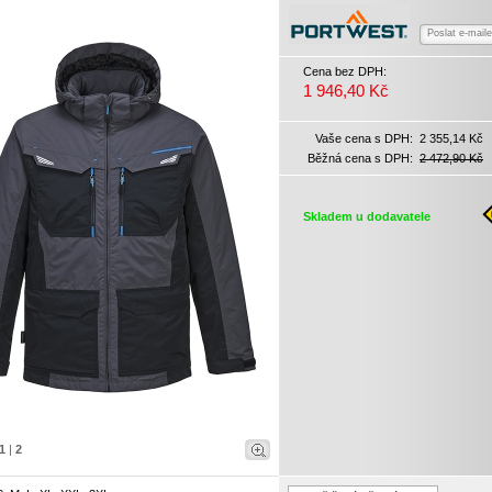
Poslat e-mail
Cena bez DPH:
1 946,40 Kč
Vaše cena s DPH:
2 355,14 Kč
Běžná cena s DPH:
2 472,90 Kč
Skladem u dodavatele
1
|
2