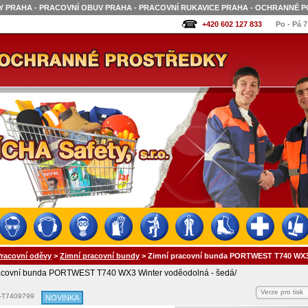
 PRAHA - PRACOVNÍ OBUV PRAHA - PRACOVNÍ RUKAVICE PRAHA - OCHRANNÉ P
+420 602 127 833
Po - Pá 7
racovní oděvy
>
Zimní pracovní bundy
>
Zimní pracovní bunda PORTWEST T740 WX3 
acovní bunda PORTWEST T740 WX3 Winter voděodolná - šedá/
Verze pro tisk
-T7409799
NOVINKA