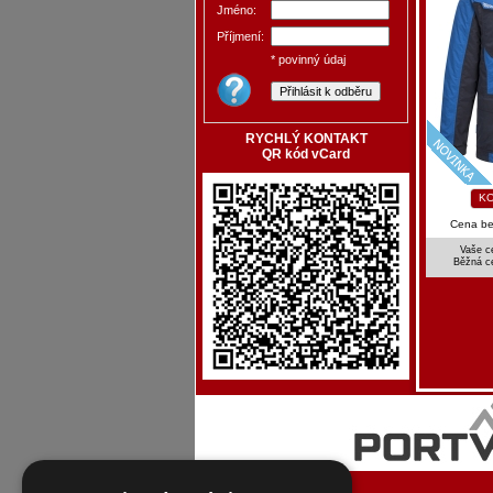
Jméno:
Příjmení:
* povinný údaj
RYCHLÝ KONTAKT
QR kód vCard
KO
Cena b
Vaše c
Běžná c