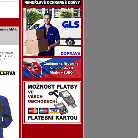
bunda MAX
ká verze
 CLASSIC,
2
/m