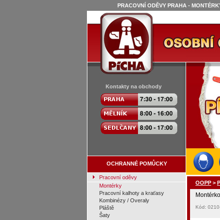
PRACOVNÍ ODĚVY PRAHA - MONTÉRKY
Kontakty na obchody
OCHRANNÉ POMŮCKY
Pracovní oděvy
OOPP
>
P
Montérky
Pracovní kalhoty a kraťasy
Montérk
Kombinézy / Overaly
Kód: 0210
Pláště
Šaty