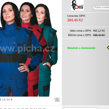
Poslat e-mail
Cena bez DPH:
384,40 Kč
Vaše cena s DPH:
465,12 Kč
Běžná cena s DPH:
488,40 Kč
Skladem u dodavatele
1
|
2
|
3
|
4