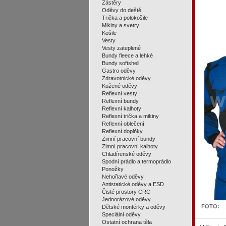
Zástěry
Oděvy do deště
Trička a polokošile
Mikiny a svetry
Košile
Vesty
Vesty zateplené
Bundy fleece a lehké
Bundy softshell
Gastro oděvy
Zdravotnické oděvy
Kožené oděvy
Reflexní vesty
Reflexní bundy
Reflexní kalhoty
Reflexní trička a mikiny
Reflexní oblečení
Reflexní doplňky
Zimní pracovní bundy
Zimní pracovní kalhoty
Chladírenské oděvy
Spodní prádlo a termoprádlo
Ponožky
Nehořlavé oděvy
Antistatické oděvy a ESD
Čisté prostory CRC
Jednorázové oděvy
FOTO:
Dětské montérky a oděvy
Speciální oděvy
Ostatní ochrana těla