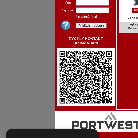
Jméno:
Příjmení:
KO
* povinný údaj
Cena 
Vaše 
Běžná 
RYCHLÝ KONTAKT
QR kód vCard