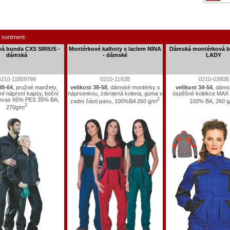
 sortiment:
á bunda CXS SIRIUS -
Montérkové kalhoty s laclem NINA
Dámská montérková 
dámská
- dámské
LADY
0210-11859799
0210-1192B
0210-0380B
38-64
, pružné manžety,
velikost 38-58
, dámské montérky s
velikost 34-54
, dáms
ní náprsní kapsy, boční
náprsenkou, zdvojená kolena, guma v
úspěšné kolekce MAX
anvas 65% PES 35% BA,
2
zadní části pasu, 100%BA 260 g/m
100% BA, 260 g
2
270g/m