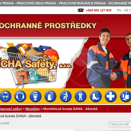
 PRAHA - PRACOVNÍ OBUV PRAHA - PRACOVNÍ RUKAVICE PRAHA - OCHRANNÉ P
+420 602 127 833
Po - Pá 7
racovní oděvy
>
Montérky
>
Montérková bunda DANA - dámská
ová bunda DANA - dámská
-1190B
Verze pro tisk