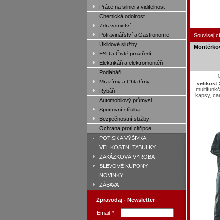
Práce na silnici a viditelnost
Chemická odolnost
Zdravotnictví
Potravinářství a Gastronomie
Související
Úklidové služby
Montérkov
ESD a Čisté prostředí
Elektrikáři a elektromontéři
Podlaháři
Mrazírny a Chladírny
velikost 
multifunkč
Rybáři
kapsy, c
Automobilový průmysl
Sportovní střelba
Bezpečnostní služby
Ochrana proti chřipce
POTISK A VÝŠIVKA
VELIKOSTNÍ TABULKY
ZAKÁZKOVÁ VÝROBA
SLEVOVÉ KUPÓNY
NOVINKY
ZÁBAVA
Zpravodaj - Newsletter
Email: *