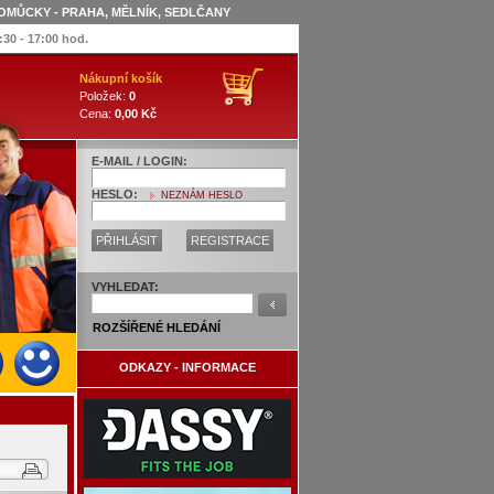
OMŮCKY - PRAHA, MĚLNÍK, SEDLČANY
:30 - 17:00 hod.
Nákupní košík
Položek:
0
Cena:
0,00 Kč
E-MAIL / LOGIN:
HESLO:
NEZNÁM HESLO
PŘIHLÁSIT
REGISTRACE
VYHLEDAT:
ROZŠÍŘENÉ HLEDÁNÍ
ODKAZY - INFORMACE