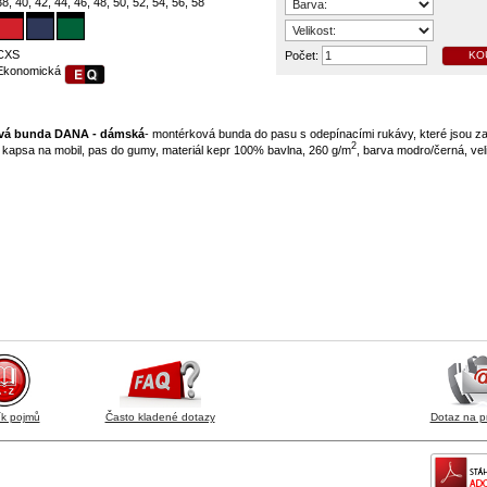
38, 40, 42, 44, 46, 48, 50, 52, 54, 56, 58
CXS
Počet:
KO
Ekonomická
vá bunda DANA - dámská
- montérková bunda do pasu s odepínacími rukávy, které jsou 
2
kapsa na mobil, pas do gumy, materiál kepr 100% bavlna, 260 g/m
, barva modro/černá, veli
ík pojmů
Často kladené dotazy
Dotaz na p