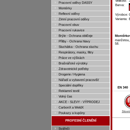
Velikost:
Pracovní oděvy DASSY
Barva:
Montérky
Reflexní oděvy
Výrobce:
Varianta:
Zimní pracovní oděvy
Pracovní obuv
Pracovní rukavice
Brýle - Ochrana obličeje
Montérko
manžetou, 
Přilby - Ochrana hlavy
58.
Sluchátka - Ochrana sluchu
Respirátory, masky, filtry
Práce ve výškách
Brašnářské výrobky
Zdravotnické potřeby
Drogerie / Hygiena
Nářadí a vybavení pracovišť
Speciální doplňky
EN 340
Reklamní textil
Volný čas
AKCE - SLEVY - VÝPRODEJ
CarbonX a WeldX
Slovn
Poukazy a kupóny
PROFESNÍ ČLENĚNÍ
Svářeči