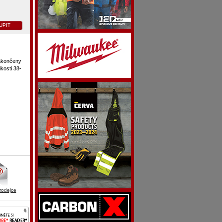
UPIT
zakončeny
kosti 38-
rodejce