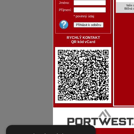
Jméno:
Vaše 
Běžná 
Příjmení:
* povinný údaj
RYCHLÝ KONTAKT
QR kód vCard