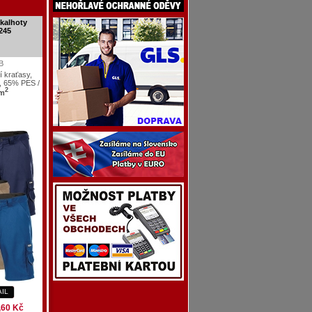
kalhoty
245
B
í kraťasy,
y, 65% PES /
2
/m
AIL
,60 Kč