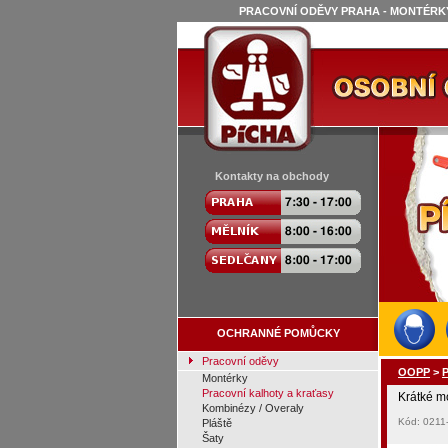
PRACOVNÍ ODĚVY PRAHA - MONTÉRKY
Kontakty na obchody
OCHRANNÉ POMŮCKY
Pracovní oděvy
OOPP
>
P
Montérky
Pracovní kalhoty a kraťasy
Krátké m
Kombinézy / Overaly
Kód: 0211
Pláště
Šaty