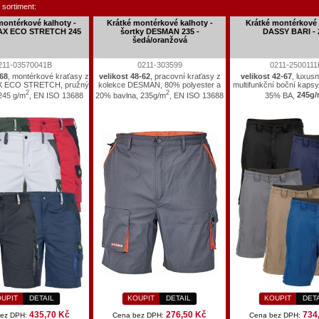
 sortiment:
montérkové kalhoty -
Krátké montérkové kalhoty -
Krátké montérkové 
MAX ECO STRETCH 245
šortky DESMAN 235 -
DASSY BARI - 
šedá/oranžová
211-03570041B
0211-303599
0211-2500111
-68
, montérkové kraťasy z
velikost 48-62
, pracovní kraťasy z
velikost 42-67
, luxusn
X ECO STRETCH, pružný
kolekce DESMAN, 80% polyester a
multifunkční boční kaps
2
2
245 g/m
, EN ISO 13688
20% bavlna, 235g/m
, EN ISO 13688
35% BA,
245g
UPIT
DETAIL
KOUPIT
DETAIL
KOUPIT
DET
435,70 Kč
276,50 Kč
734
bez DPH:
Cena bez DPH:
Cena bez DPH: