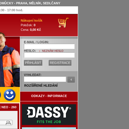
OMŮCKY - PRAHA, MĚLNÍK, SEDLČANY
:30 - 17:00 hod.
Nákupní košík
Položek:
0
Cena:
0,00 Kč
E-MAIL / LOGIN:
HESLO:
NEZNÁM HESLO
PŘIHLÁSIT
REGISTRACE
VYHLEDAT:
ROZŠÍŘENÉ HLEDÁNÍ
ODKAZY - INFORMACE
X NEO - 260