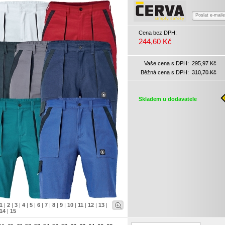
Poslat e-mail
Cena bez DPH:
244,60 Kč
Vaše cena s DPH:
295,97 Kč
Běžná cena s DPH:
310,70 Kč
Skladem u dodavatele
1
|
2
|
3
|
4
|
5
|
6
|
7
|
8
|
9
|
10
|
11
|
12
|
13
|
14
|
15