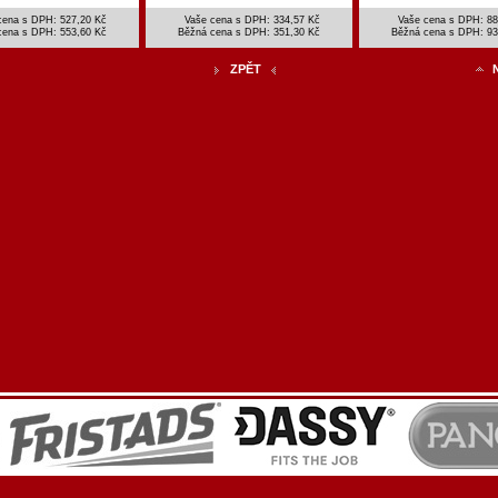
cena s DPH: 527,20 Kč
Vaše cena s DPH: 334,57 Kč
Vaše cena s DPH: 88
cena s DPH:
553,60 Kč
Běžná cena s DPH:
351,30 Kč
Běžná cena s DPH:
93
ZPĚT