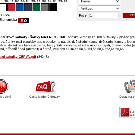
44, 46, 48, 50, 52, 54, 56, 58, 60, 62, 64, 66, 68
CERVA
Počet:
KO
Ekonomická
ntérkové kalhoty - šortky MAX NEO - 260
- pánské kraťasy ze 100% Bavlny v plošné gr
arev, šortky mají elastický pas s poutky na pásek, dvě přední kapsy, dvě zadní kapsy a jedn
hně, doplňková barva je černá, barvy: bílá, červená, středně modrá (royal), tmavě modrá (n
ná, středně šedá (antracit) a černá, velikosti 44,46,48,50,52,54,56,58,60,62,64,66,68.
stní tabulky-CERVA.pdf
(842kB)
ík pojmů
Často kladené dotazy
Dotaz na p