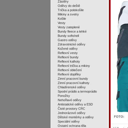
Zástěry
Oděvy do deště
Trička a polokošile
Mikiny a svetry
Košile
Vesty
Vesty zateplené
Bundy fleece a lehké
Bundy softshell
Gastro oděvy
Zdravotnické oděvy
Kožené oděvy
Reflexní vesty
Reflexní bundy
Reflexní kalhoty
Reflexní trička a mikiny
Reflexní oblečení
Reflexní doplňky
Zimní pracovní bundy
Zimní pracovní kalhoty
Chladírenské oděvy
Spodní prádlo a termoprádlo
Ponožky
Nehořlavé oděvy
Antistatické oděvy a ESD
Čisté prostory CRC
Jednorázové oděvy
FOTO:
Dětské montérky a oděvy
Speciální oděvy
Ostatní ochrana těla