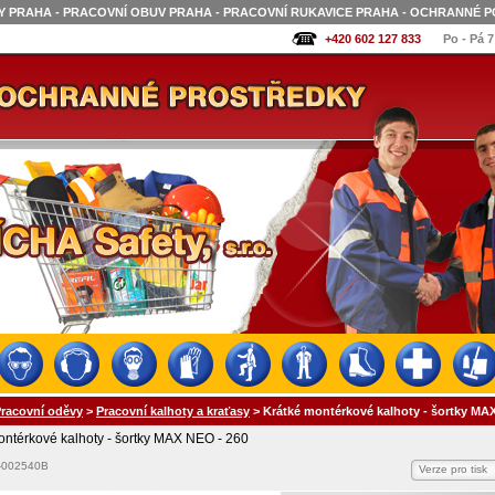
 PRAHA - PRACOVNÍ OBUV PRAHA - PRACOVNÍ RUKAVICE PRAHA - OCHRANNÉ P
+420 602 127 833
Po - Pá 7
racovní oděvy
>
Pracovní kalhoty a kraťasy
>
Krátké montérkové kalhoty - šortky MA
ontérkové kalhoty - šortky MAX NEO - 260
-002540B
Verze pro tisk