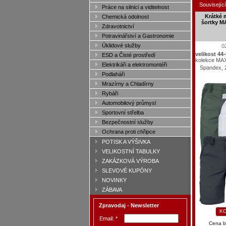
Související
Práce na silnici a viditelnost
Krátké 
Chemická odolnost
šortky 
Zdravotnictví
Potravinářství a Gastronomie
Úklidové služby
0
velikost 44
ESD a Čisté prostředí
kolekce MA
Elektrikáři a elektromontéři
Spandex, 
Podlaháři
Mrazírny a Chladírny
Rybáři
Automobilový průmysl
Sportovní střelba
Bezpečnostní služby
Ochrana proti chřipce
POTISK A VÝŠIVKA
VELIKOSTNÍ TABULKY
ZAKÁZKOVÁ VÝROBA
SLEVOVÉ KUPÓNY
NOVINKY
ZÁBAVA
Zpravodaj - Newsletter
KO
Email: *
Cena 