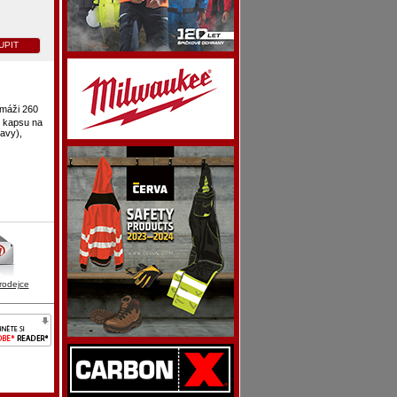
UPIT
amáži 260
u kapsu na
avy),
rodejce