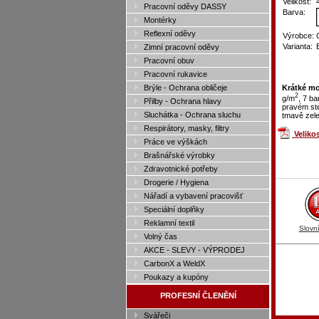
Velikost:
Pracovní oděvy DASSY
Barva:
Montérky
Reflexní oděvy
Výrobce:
Varianta:
Zimní pracovní oděvy
Pracovní obuv
Pracovní rukavice
Brýle - Ochrana obličeje
Krátké mo
2
g/m
, 7 b
Přilby - Ochrana hlavy
pravém ste
Sluchátka - Ochrana sluchu
tmavě zele
Respirátory, masky, filtry
Veliko
Práce ve výškách
Brašnářské výrobky
Zdravotnické potřeby
Drogerie / Hygiena
Nářadí a vybavení pracovišť
Speciální doplňky
Reklamní textil
Slovn
Volný čas
AKCE - SLEVY - VÝPRODEJ
CarbonX a WeldX
Poukazy a kupóny
PROFESNÍ ČLENĚNÍ
Svářeči